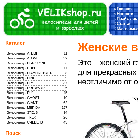
◊
Главная
◊
Новости
◊
Прайс-лис
◊
Статьи
◊
Мастерска
Каталог
Женские 
Велосипеды ATEMI
11
Велосипеды ATOM
39
Это – женский 
Велосипеды BLACK ONE
6
Велосипеды CUBE
77
для прекрасных 
Велосипеды DIAMONDBACK
8
Велосипеды DINO
9
неотличимо от 
Велосипеды FLY
37
Велосипеды FORWARD
6
Велосипеды FUJI
45
Велосипеды GHOST
10
Велосипеды GIANT
62
Велосипеды MERIDA
127
Велосипеды STELS
94
Велосипеды TREK
26
Велосипеды СИБВЕЛЗ
43
Поиск