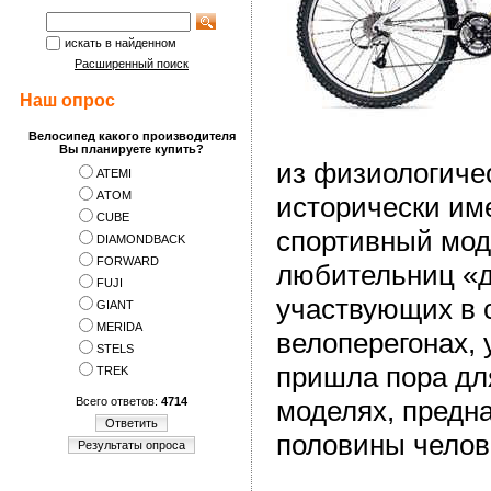
искать в найденном
Расширенный поиск
Наш опрос
Велосипед какого производителя
Вы планируете купить?
из физиологичес
ATEMI
АTOM
исторически им
CUBE
спортивный мод
DIAMONDBACK
FORWARD
любительниц «д
FUJI
участвующих в 
GIANT
MERIDA
велоперегонах, 
STELS
пришла пора дл
TREK
Всего ответов:
4714
моделях, предн
Ответить
половины челов
Результаты опроса