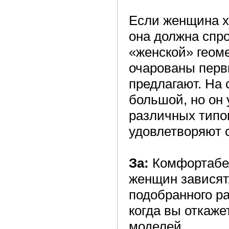
Если женщина х
она должна спр
«женской» геоме
очарованы перв
предлагают. На
большой, но он
различных типо
удовлетворяют 
За:
Комфортабел
женщин зависят,
подобранного р
когда вы откаже
моделей.