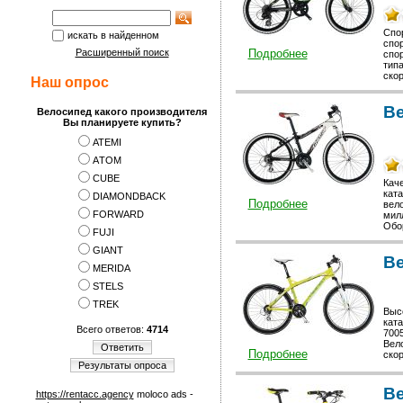
Спор
искать в найденном
спор
Расширенный поиск
Подробнее
спо
типа
скор
Наш опрос
Ве
Велосипед какого производителя
Вы планируете купить?
ATEMI
АTOM
CUBE
Кач
ката
DIAMONDBACK
Подробнее
вело
FORWARD
мил
Обор
FUJI
GIANT
В
MERIDA
STELS
TREK
Выс
ката
Всего ответов:
4714
700
Вел
Ответить
Подробнее
скор
Результаты опроса
В
https://rentacc.agency
moloco ads -