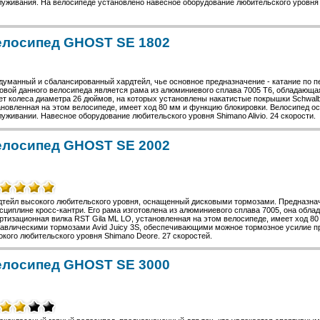
уживания. На велосипеде установлено навесное оборудование любительского уровня S
елосипед GHOST SE 1802
уманный и сбалансированный хардтейл, чье основное предназначение - катание по пе
овой данного велосипеда является рама из алюминиевого сплава 7005 T6, обладающа
ет колеса диаметра 26 дюймов, на которых установлены накатистые покрышки Schwa
ановленная на этом велосипеде, имеет ход 80 мм и функцию блокировки. Велосипед о
уживании. Навесное оборудование любительского уровня Shimano Alivio. 24 скорости.
елосипед GHOST SE 2002
дтейл высокого любительского уровня, оснащенный дисковыми тормозами. Предназначе
сциплине кросс-кантри. Его рама изготовлена из алюминиевого сплава 7005, она обл
ртизационная вилка RST Gila ML LO, установленная на этом велосипеде, имеет ход 
равлическими тормозами Avid Juicy 3S, обеспечивающими можное тормозное усилие п
кого любительского уровня Shimano Deore. 27 скоростей.
елосипед GHOST SE 3000