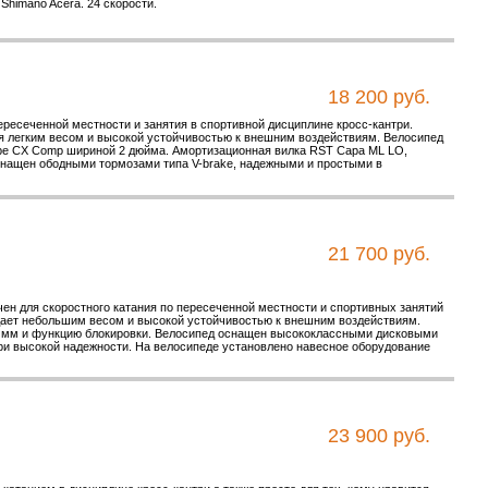
himano Acera. 24 скорости.
18 200 руб.
ресеченной местности и занятия в спортивной дисциплине кросс-кантри.
я легким весом и высокой устойчивостью к внешним воздействиям. Велосипед
lbe CX Comp шириной 2 дюйма. Амортизационная вилка RST Capa ML LO,
снащен ободными тормозами типа V-brake, надежными и простыми в
21 700 руб.
н для скоростного катания по пересеченной местности и спортивных занятий
адает небольшим весом и высокой устойчивостью к внешним воздействиям.
80 мм и функцию блокировки. Велосипед оснащен высококлассными дисковыми
ри высокой надежности. На велосипеде установлено навесное оборудование
23 900 руб.