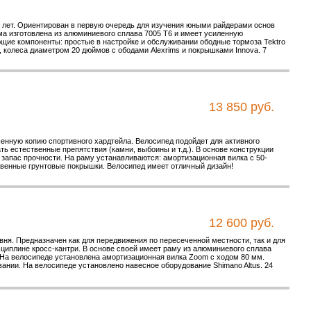
9 лет. Ориентирован в первую очередь для изучения юными райдерами основ
ама изготовлена из алюминиевого сплава 7005 T6 и имеет усиленную
щие компоненты: простые в настройке и обслуживании ободные тормоза Tektro
, колеса диаметром 20 дюймов с ободами Alexrims и покрышками Innova. 7
13 850 руб.
енную копию спортивного хардтейла. Велосипед подойдет для активного
ь естественные препятствия (камни, выбоины и т.д.). В основе конструкции
 запас прочности. На раму устанавливаются: амортизационная вилка с 50-
венные грунтовые покрышки. Велосипед имеет отличный дизайн!
12 600 руб.
я. Предназначен как для передвижения по пересеченной местности, так и для
циплине кросс-кантри. В основе своей имеет раму из алюминиевого сплава
На велосипеде установлена амортизационная вилка Zoom с ходом 80 мм.
нии. На велосипеде установлено навесное оборудование Shimano Altus. 24