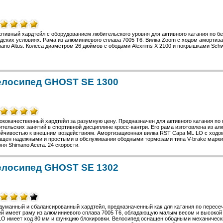
тивный хардтейл с оборудованием любительского уровня для активного катания по б
дских условиях. Рама из алюминиевого сплава 7005 T6. Вилка Zoom с ходом амортиза
ano Altus. Колеса диаметром 26 дюймов с ободами Alexrims X 2100 и покрышками Sch
елосипед GHOST SE 1300
кокачественный хардтейл за разумную цену. Предназначен для активного катания по
тельских занятий в спортивной дисциплине кросс-кантри. Его рама изготовлена из ал
ойчивостью к внешним воздействиям. Амортизационная вилка RST Capa ML LO с ходом
ащен надежными и простыми в обслуживании ободными тормозами типа V-brake марки 
ня Shimano Acera. 24 скорости.
елосипед GHOST SE 1302
уманный и сбалансированный хардтейл, предназначенный как для катания по пересече
ей имеет раму из алюминиевого сплава 7005 T6, обладающую малым весом и высокой
LO имеет ход 80 мм и функцию блокировки. Велосипед оснащен ободными механическ