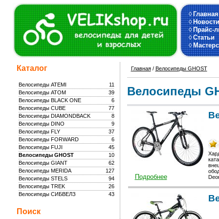
◊
Главная
◊
Новост
◊
Прайс-л
◊
Статьи
◊
Мастерс
Каталог
Главная
/
Велосипеды GHOST
Велосипеды ATEMI
11
Велосипеды G
Велосипеды ATOM
39
Велосипеды BLACK ONE
6
Велосипеды CUBE
77
В
Велосипеды DIAMONDBACK
8
Велосипеды DINO
9
Велосипеды FLY
37
Велосипеды FORWARD
6
Велосипеды FUJI
45
Хар
Велосипеды GHOST
10
ката
Велосипеды GIANT
62
вне
Велосипеды MERIDA
127
обо
Подробнее
Deor
Велосипеды STELS
94
Велосипеды TREK
26
Велосипеды СИБВЕЛЗ
43
Ве
Поиск