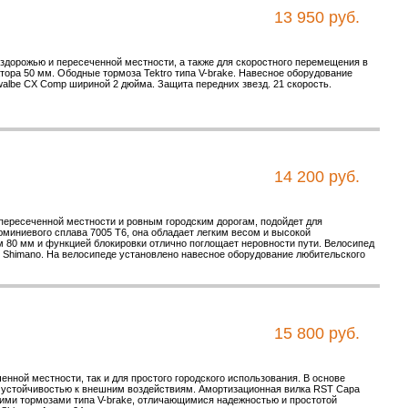
13 950 руб.
ездорожью и пересеченной местности, а также для скоростного перемещения в
тора 50 мм. Ободные тормоза Tektro типа V-brake. Навесное оборудование
walbe CX Comp шириной 2 дюйма. Защита передних звезд. 21 скорость.
14 200 руб.
 пересеченной местности и ровным городским дорогам, подойдет для
юминиевого сплава 7005 T6, она обладает легким весом и высокой
 80 мм и функцией блокировки отлично поглощает неровности пути. Велосипед
Shimano. На велосипеде установлено навесное оборудование любительского
15 800 руб.
нной местности, так и для простого городского использования. В основе
 устойчивостью к внешним воздействиям. Амортизационная вилка RST Capa
ими тормозами типа V-brake, отличающимися надежностью и простотой