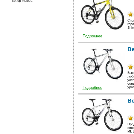
set up moloco.
Спор
горо
Shim
Подробнее
В
Высо
люби
уст
осн
Подробнее
уров
В
Прод
сво
ML 