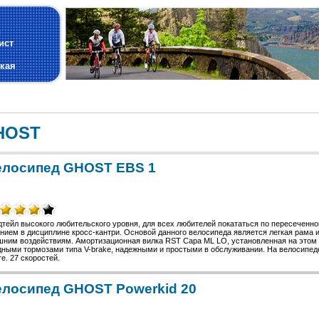
и
ист
кая
HOST
елосипед GHOST EBS 1
дтейл высокого любительского уровня, для всех любителей покататься по пересечен
нием в дисциплине кросс-кантри. Основой данного велосипеда является легкая рама
шним воздействиям. Амортизационная вилка RST Capa ML LO, установленная на этом 
дными тормозами типа V-brake, надежными и простыми в обслуживании. На велосипед
e. 27 скоростей.
лосипед GHOST Powerkid 20