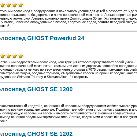
тивный велосипед с оборудованием начального уровня для детей в возрасте от 5 до 
тивного катания по бездорожью и легко пересеченной местности. Легкая и прочная р
ртивную геометрию. Амортизационная вилка Zoom с ходом 35 мм. Установлены следую
 V-brake, навесное оборудование Shimano, спортивное седло, защита передней звезды
остей.
лосипед GHOST Powerkid 24
ественный подростковый велосипед, конструкция которого представляет собой уменьш
ния по пересеченной местности - холмам или лесным дорожкам, способен преодолеват
сипеда - рама из легкого по весу алюминиевого сплава 7075 серии, имеющая высокий
лиметровым ходом, ободные тормоза, 24-дюймовые колеса на прочных ободах, качест
удование Shimano Tourney и Shimano Altus. 21 скорость.
елосипед GHOST SE 1200
ококачественный хардтейл, оснащенный навесным оборудованием любительского уровн
ния по ровным городским дорогам. Подойдет для обучения спортивному катанию в дис
5, обладающую небольшим весом и высокой устойчивостью к внешним воздействиям. 
осипед оснащен ободными тормозами типа V-brake, надежными и простыми в обслужива
ости.
елосипед GHOST SE 1202