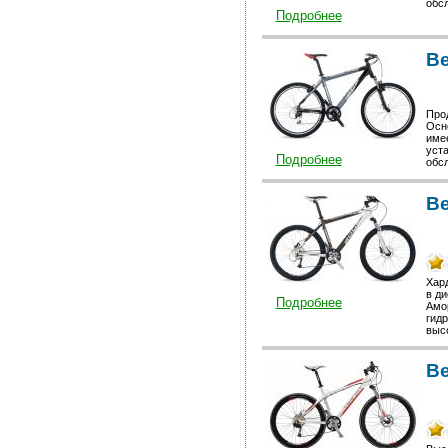
обсл
Подробнее
В
Прод
Осн
име
уст
Подробнее
обсл
В
Хар
в ди
Подробнее
Амо
гид
высо
В