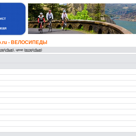
и
ист
кая
p.ru - ВЕЛОСИПЕДЫ
озр
/
убыв
), цене (
возр
/
убыв
)