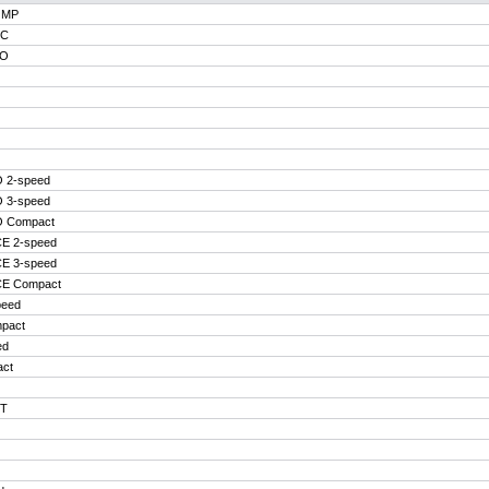
OMP
TC
RO
 2-speed
 3-speed
 Compact
E 2-speed
E 3-speed
E Compact
eed
pact
ed
ct
ST