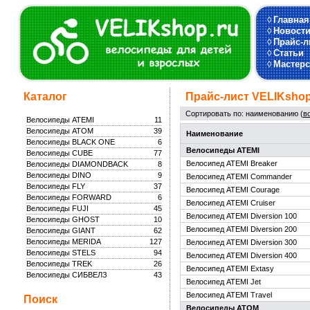
◊
Главная
◊
Новост
◊
Прайс-л
◊
Статьи
◊
Мастерс
Каталог
Прайс-лист VELIKsho
Сортировать по: наименованию (
в
Велосипеды ATEMI
11
Велосипеды ATOM
39
Наименование
Велосипеды BLACK ONE
6
Велосипеды ATEMI
Велосипеды CUBE
77
Велосипед ATEMI Breaker
Велосипеды DIAMONDBACK
8
Велосипеды DINO
9
Велосипед ATEMI Commander
Велосипеды FLY
37
Велосипед ATEMI Courage
Велосипеды FORWARD
6
Велосипед ATEMI Cruiser
Велосипеды FUJI
45
Велосипед ATEMI Diversion 100
Велосипеды GHOST
10
Велосипед ATEMI Diversion 200
Велосипеды GIANT
62
Велосипеды MERIDA
127
Велосипед ATEMI Diversion 300
Велосипеды STELS
94
Велосипед ATEMI Diversion 400
Велосипеды TREK
26
Велосипед ATEMI Extasy
Велосипеды СИБВЕЛЗ
43
Велосипед ATEMI Jet
Велосипед ATEMI Travel
Поиск
Велосипеды ATOM