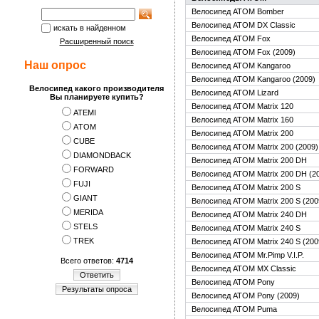
Велосипед ATOM Bomber
Велосипед ATOM DX Classic
искать в найденном
Велосипед ATOM Fox
Расширенный поиск
Велосипед ATOM Fox (2009)
Наш опрос
Велосипед ATOM Kangaroo
Велосипед ATOM Kangaroo (2009)
Велосипед какого производителя
Велосипед ATOM Lizard
Вы планируете купить?
Велосипед ATOM Matrix 120
ATEMI
Велосипед ATOM Matrix 160
АTOM
Велосипед ATOM Matrix 200
CUBE
Велосипед ATOM Matrix 200 (2009)
DIAMONDBACK
Велосипед ATOM Matrix 200 DH
FORWARD
Велосипед ATOM Matrix 200 DH (2
FUJI
Велосипед ATOM Matrix 200 S
GIANT
Велосипед ATOM Matrix 200 S (200
MERIDA
Велосипед ATOM Matrix 240 DH
STELS
Велосипед ATOM Matrix 240 S
TREK
Велосипед ATOM Matrix 240 S (200
Велосипед ATOM Mr.Pimp V.I.P.
Всего ответов:
4714
Велосипед ATOM MX Classic
Ответить
Велосипед ATOM Pony
Результаты опроса
Велосипед ATOM Pony (2009)
Велосипед ATOM Puma