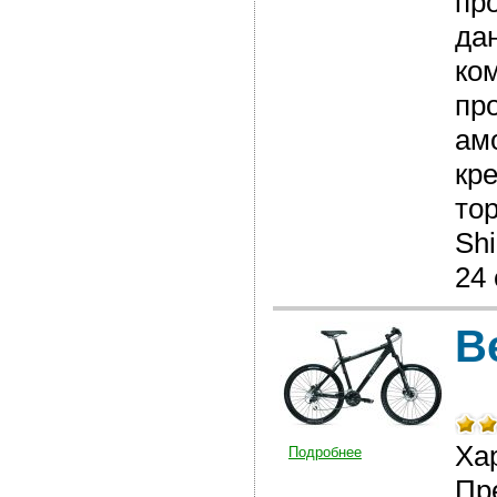
пр
да
ко
пр
ам
кр
тор
Sh
24 
В
Ха
Подробнее
Пр