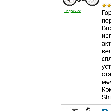
Го
Подробнее
пе
Вп
исп
ак
ве
сп
ус
ст
мех
Ко
Sh