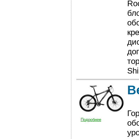
Ro
бл
обо
кр
дис
до
то
Shi
В
Го
Подробнее
об
ур