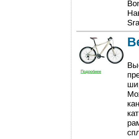
Bon
На
Sra
В
Вы
Подробнее
пр
ши
Мо
ка
ка
ра
сп