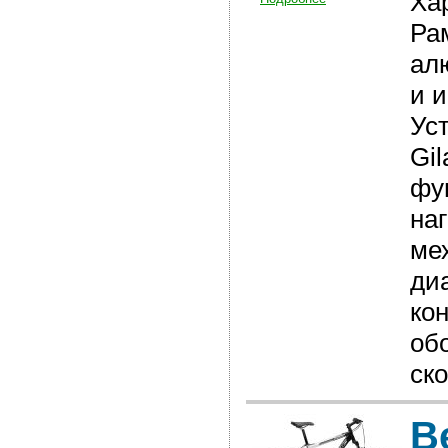
Ха
Ра
ал
и 
Ус
Gi
фу
на
ме
ди
ко
об
ск
В