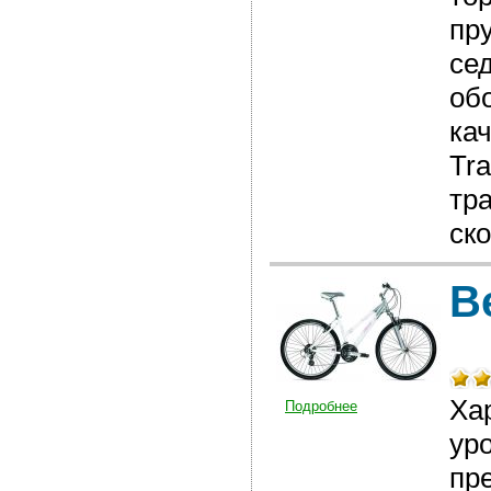
пр
се
об
ка
Tr
тр
ско
В
Ха
Подробнее
ур
пр