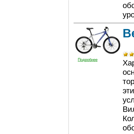
об
уро
В
Подробнее
Ха
ос
то
эт
ус
Ви
Ко
обо