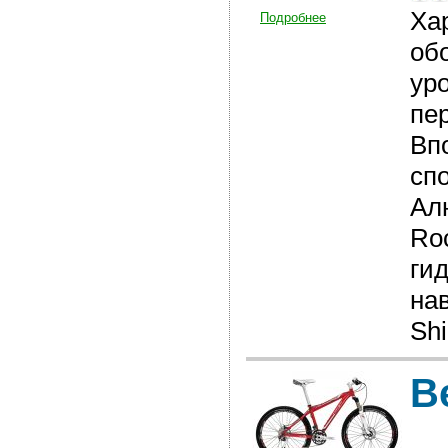
Ха
Подробнее
об
ур
пе
Вп
сп
Ал
Ro
гид
на
Shi
В