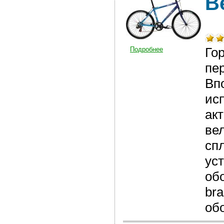
В
Го
Подробнее
пе
Вп
исп
ак
ве
сп
уст
об
br
об