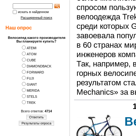
спросом пользу
искать в найденном
велоодежда Tre
Расширенный поиск
среди которых G
Наш опрос
завоевала попу
Велосипед какого производителя
Вы планируете купить?
в 60 странах ми
ATEMI
инженеров комп
АTOM
CUBE
Так, например,
DIAMONDBACK
горных велосипе
FORWARD
FUJI
результатом ста
GIANT
Mechanics» за 
MERIDA
STELS
TREK
Всего ответов:
4714
В
Ответить
Результаты опроса