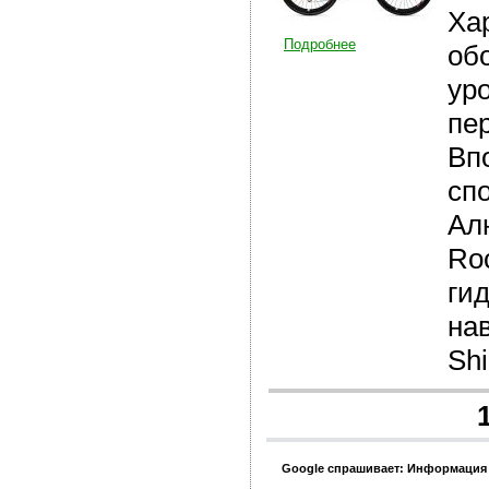
Ха
Подробнее
об
ур
пе
Вп
сп
Ал
Ro
гид
на
Shi
Google спрашивает: Информация