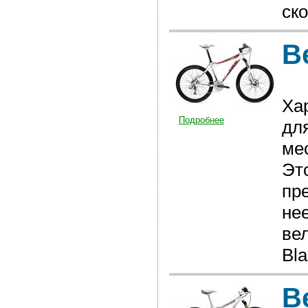
ск
В
Ха
Подробнее
дл
мес
Эт
пр
не
ве
Bla
В