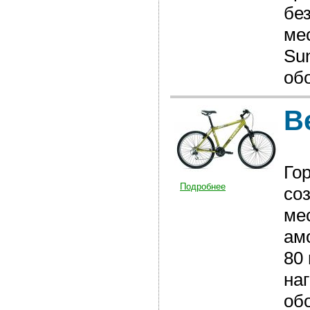
бе
ме
Su
об
В
Го
Подробнее
со
ме
ам
80
наг
об