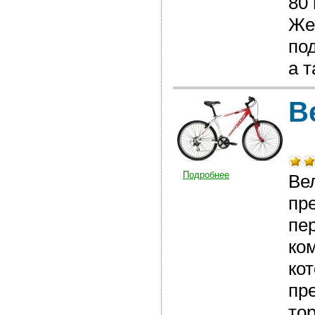
80
Же
под
а 
В
Подробнее
Ве
пр
пе
ко
ко
пр
то