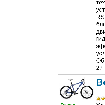
те
ус
RS
бл
дв
ги
эф
ус
Обо
27 
В
Подробнее