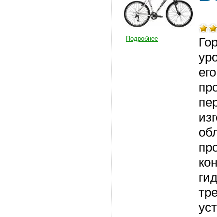
Подробнее
Го
ур
ег
про
пе
из
об
пр
ко
ги
тр
ус