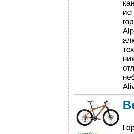
ка
ис
гор
Alp
ал
те
ни
от
не
Ali
В
Го
Подробнее