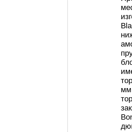
ме
из
Bl
ни
ам
пр
бл
им
то
мм
то
за
Bo
дю