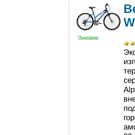
В
W
Подробнее
Эк
из
те
се
Alp
вн
по
го
ам