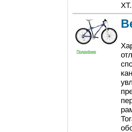
XT.
В
Ха
Подробнее
от
сп
кан
ув
пр
пе
ра
To
об