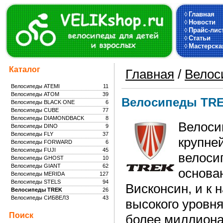
◊
Главная
◊
Новости
◊
Прайс-лис
◊
Статьи
◊
Мастерска
Каталог
Главная
/
Велос
Велосипеды ATEMI
11
Велосипеды ATOM
39
Велосипеды TR
Велосипеды BLACK ONE
6
Велосипеды CUBE
77
Велосипеды DIAMONDBACK
8
Велосип
Велосипеды DINO
9
Велосипеды FLY
37
крупне
Велосипеды FORWARD
6
Велосипеды FUJI
45
велоси
Велосипеды GHOST
10
Велосипеды GIANT
62
основан
Велосипеды MERIDA
127
Велосипеды STELS
94
Висконсин, и к 
Велосипеды TREK
26
Велосипеды СИБВЕЛЗ
43
высокого уровня
Поиск
более миллиона