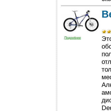
В
Эт
Подробнее
об
по
от
то
мес
Ал
ам
ди
De