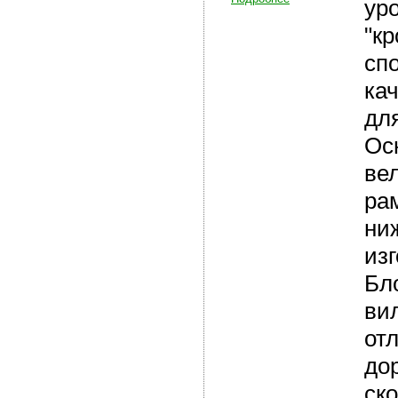
ур
"к
сп
ка
для
Ос
ве
ра
ни
из
Бл
ви
от
до
ск