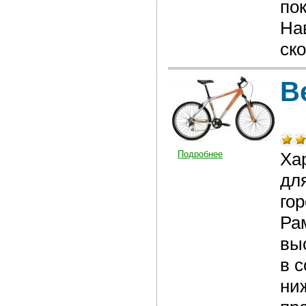
пок
На
ск
В
Подробнее
Ха
дл
го
Ра
вы
в 
ни