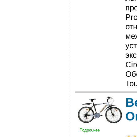
пр
Pr
от
ме
ус
эк
Ci
Об
Tou
В
O
Подробнее