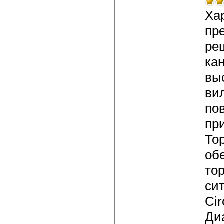
Ха
пр
ре
кан
вы
ви
по
пр
То
об
то
си
Ci
Ди