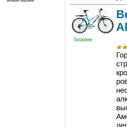
интернет магазине
В
Al
Подробнее
Го
ст
кро
ро
не
ал
вы
Ам
ле