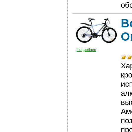
об
В
O
Подробнее
Ха
кр
ис
ал
вы
Ам
по
пр