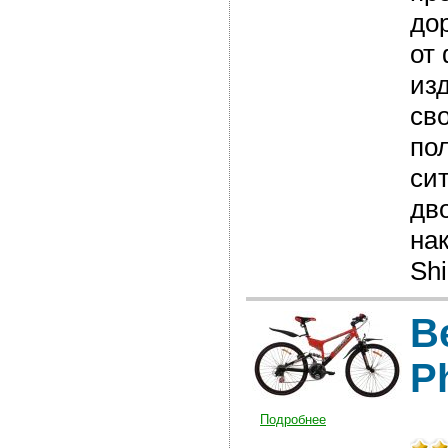
до
от
из
св
по
си
дв
на
Shi
В
P
Подробнее