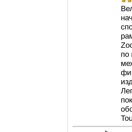
Ве
на
сп
ра
Zo
по
ме
фи
из
Ле
по
об
Tou