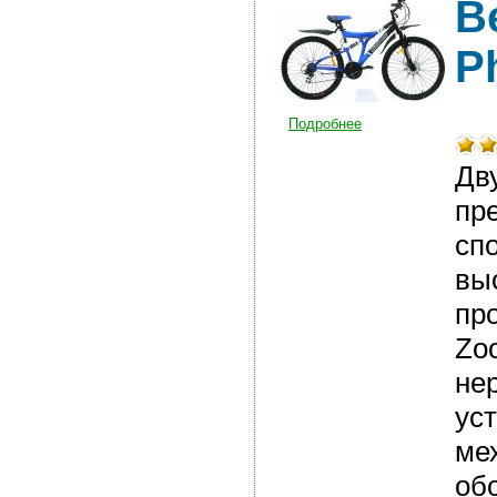
В
P
Подробнее
Дв
пр
сп
вы
пр
Zo
не
ус
ме
обо