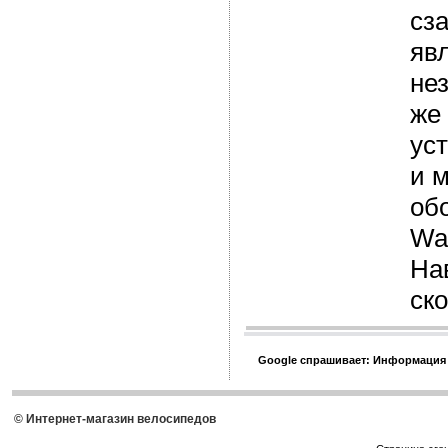
сз
яв
не
же
ус
и 
об
Wa
На
ск
Google спрашивает: Информация
© Интернет-магазин велосипедов