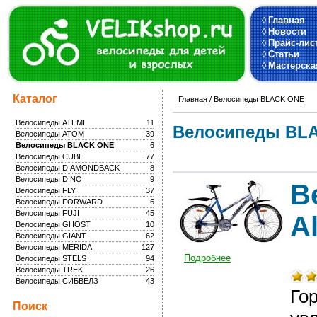
◊
Главная
◊
Новости
◊
Прайс-лис
◊
Статьи
◊
Мастерска
Каталог
Главная
/
Велосипеды BLACK ONE
Велосипеды ATEMI
11
Велосипеды BL
Велосипеды ATOM
39
Велосипеды BLACK ONE
6
Велосипеды CUBE
77
Велосипеды DIAMONDBACK
8
Велосипеды DINO
9
В
Велосипеды FLY
37
Велосипеды FORWARD
6
Велосипеды FUJI
45
Al
Велосипеды GHOST
10
Велосипеды GIANT
62
Велосипеды MERIDA
127
Подробнее
Велосипеды STELS
94
Велосипеды TREK
26
Велосипеды СИБВЕЛЗ
43
Го
Поиск