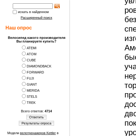
ув
ро
искать в найденном
без
Расширенный поиск
сп
Наш опрос
из
Велосипед какого производителя
Вы планируете купить?
Ам
ATEMI
АTOM
бы
CUBE
уч
DIAMONDBACK
FORWARD
не
FUJI
то
GIANT
MERIDA
пр
STELS
до
TREK
дво
Всего ответов:
4714
Ответить
по
Результаты опроса
уро
Модели
велотренажеров Kettler
в