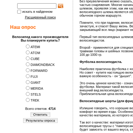
Без преувеличения можно сказать
частью снаряжения. Многие начи
шлемом, проявляя этим, как им каж
искать в найденном
велосипедного шлема является обя
обычном горном маршруте.
Расширенный поиск
Помните, что при падении, велоси
зачастую, и спасет Вашу жизнь. 
Наш опрос
закрывающий все лицо (вариант н
Велосипед какого производителя
Первый тип велосипедных шлемов н
Вы планируете купить?
велосипедистов.
ATEMI
Второй - применяется для специал
травмам головы и шейных позвонк
АTOM
100 до 1000 гр.
CUBE
Футболка велосипедиста.
DIAMONDBACK
Наиболее практична футболка с ко
FORWARD
Но совет - купите настоящую вело
важную особенность - он “дышит”.
FUJI
GIANT
Это очень ценное качество - означ
футболки. Материал такой велосип
MERIDA
внешний вид велосипедиста.
Приблизительная цена велосипедно
STELS
TREK
Велосипедные шорты (для фрир
Излишне говорить, что хорошие в
Всего ответов:
4714
комфорт во время езды. Особенно 
Ответить
качество материала, из которого 
Результаты опроса
Так вот о качестве: материал изг
велосипедные трусы с “памперсами
будет зависеть от вашего вкуса, с