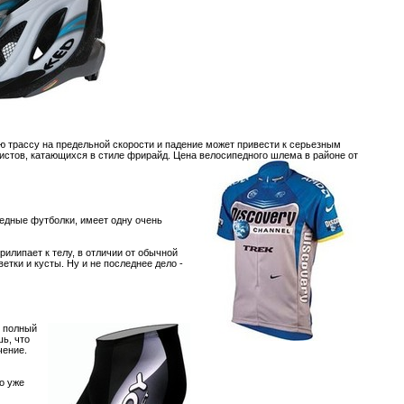
ю трассу на предельной скорости и падение может привести к серьезным
истов, катающихся в стиле фрирайд. Цена велосипедного шлема в районе от
едные футболки, имеет одну очень
рилипает к телу, в отличии от обычной
тки и кусты. Ну и не поcледнее дело -
о полный
ь, что
чение.
о уже