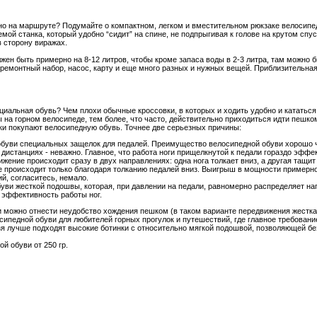
но на маршруте? Подумайте о компактном, легком и вместительном рюкзаке велосипе
ой станка, который удобно “сидит” на спине, не подпрыгивая к голове на крутом спус
в сторону виражах.
ен быть примерно на 8-12 литров, чтобы кроме запаса воды в 2-3 литра, там можно 
ремонтный набор, насос, карту и еще много разных и нужных вещей. Приблизительная
циальная обувь? Чем плохи обычные кроссовки, в которых и ходить удобно и кататьс
ы на горном велосипеде, тем более, что часто, действительно приходиться идти пеш
аки покупают велосипедную обувь. Точнее две серьезных причины:
обуви специальных защелок для педалей. Преимущество велосипедной обуви хорошо 
х дистанциях - неважно. Главное, что работа ноги прищелкнутой к педали гораздо эффе
вижение происходит сразу в двух направлениях: одна нога толкает вниз, а другая тащит 
 происходит только благодаря толканию педалей вниз. Выигрыш в мощности примерно
й, согласитесь, немало.
уви жесткой подошвы, которая, при давлении на педали, равномерно распределяет наг
 эффективность работы ног.
и можно отнести неудобство хождения пешком (в таком варианте передвижения жестка
сипедной обуви для любителей горных прогулок и путешествий, где главное требование
ьзя лучше подходят высокие ботинки с относительно мягкой подошвой, позволяющей бе
й обуви от 250 гр.