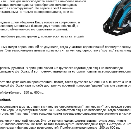
, что шлем для велосипедиста является наиболее важной
нающие велосипедиста пренебрегают велосипедным
ется свою “крутизну”. Не верьте в это! Наличие
зательным не только на соревнованиях, но и на
педный шлем убережет Вашу голову от сотрясений, а
Велосипедные шлемы бывают двух типов: обычный, и
емного облегченного мотоциклетного шлема).
аиболее распостранен у, практически, всех категорий
ьных видов соревнований по даунхилл, когда участник соревнований проходит сложну
ов. Эти велосипедные шлемы пользуются так же популярностью у “крутых” велосипед
ротким рукавом. В принципе любая х/б футболка годится для езды на велосипеде.
сипедную футболку. И вот почему: материал из которого пошиты все хорошие велосип
ает, что даже сильно пропитавшись потом, такая футболка мгновенно высыхает, а не п
едной футболки сам по себе достаточно прочный и хорошо “держит” мелкие зацепы о ве
й футболки от 150 до 600 гр.
айда).
елосипедные шорты, с вшитыми внутрь специальными “памперсами”, это прежде всег
это хорошо чувствуется после 14-15 километров езды на велосипеде. Тогда понимаеш
изготовлен “памперс” и его толщина имеют совершенно определенное значение и назна
отовления - плотный капрон. Внутри велосипедных шортов вшиты тонкие эластичные
”, плотно облегающие тело. Кстати можно купить велосипедные трусы и отдельно. Эт
тиля езды и финансовых возможностей. Приблизительная цена от 200 до 600 гр.