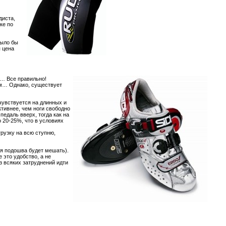
диста,
ке по
было бы
 цена
я… Все правильно!
ком… Однако, существует
чувствуется на длинных и
ктивнее, чем ноги свободно
педаль вверх, тогда как на
 20-25%, что в условиях
рузку на всю ступню,
я подошва будет мешать).
 это удобство, а не
з всяких затруднений идти