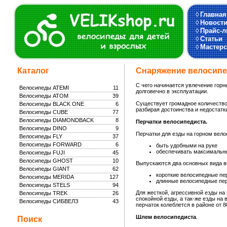
◊
Главная
◊
Новост
◊
Прайс-л
◊
Статьи
◊
Мастерс
Каталог
Снаряжение велосипе
С чего начинается увлечение горн
Велосипеды ATEMI
11
долговечно в эксплуатации.
Велосипеды ATOM
39
Существует громадное количество
Велосипеды BLACK ONE
6
разбирая достоинства и недостатк
Велосипеды CUBE
77
Велосипеды DIAMONDBACK
8
Перчатки велосипедиста.
Велосипеды DINO
9
Перчатки для езды на горном вел
Велосипеды FLY
37
Велосипеды FORWARD
6
быть удобными на руке
обеспечивать максимальны
Велосипеды FUJI
45
Велосипеды GHOST
10
Выпускаются два основных вида в
Велосипеды GIANT
62
короткие велосипедные пер
Велосипеды MERIDA
127
длинные велосипедные пер
Велосипеды STELS
94
Для жесткой, агрессивной езды на
Велосипеды TREK
26
спокойной езды, а так-же езды на
Велосипеды СИБВЕЛЗ
43
перчаток колеблется в районе от 80
Шлем велосипедиста
.
Поиск