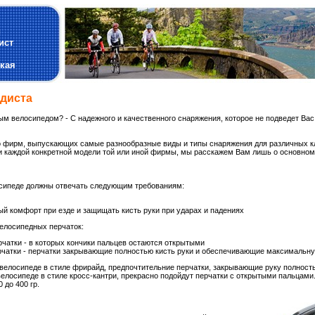
и
ист
кая
диста
ым велосипедом? - С надежного и качественного снаряжения, которое не подведет Вас 
 фирм, выпускающих самые разнообразные виды и типы снаряжения для различных кл
и каждой конкретной модели той или иной фирмы, мы расскажем Вам лишь о основном 
осипеде должны отвечать следующим требованиям:
й комфорт при езде и защищать кисть руки при ударах и падениях
елосипедных перчаток:
чатки - в которых кончики пальцев остаются открытыми
чатки - перчатки закрывающие полностью кисть руки и обеспечивающие максимальну
 велосипеде в стиле фрирайд, предпочтительние перчатки, закрывающие руку полност
 велосипеде в стиле кросс-кантри, прекрасно подойдут перчатки с открытыми пальцам
 до 400 гр.