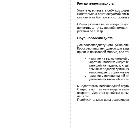
Рюкзак велосипедиста.
Хотите чувствовать себя комфорт
желательно с вентилируемой систем
камням и не болтаясь из стороны 
Объем рюкзака велосипедиста долж
положить аптечку первой помощи, 
рюкзака от 180 гр.
Обувь велосипедиста.
Для велосипедисту чего нужна спе
Кроссовки вполне годятся для езд
причина по которой многие, все-т
наличие на велосипедной 
коротких, пологих и круты
давящей на педаль, т. к. д
обычных педалях движение
велосипедных соревновани
наличие у велосипедной об
увеличивая таким образом
К недостаткам велосипедной обув
Существуют, так же и модели вело
скорость. Для этих целей как нел
пешком.
Приблизительная цена велосипедно