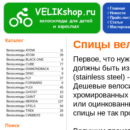
◊
Главная
◊
Новости
◊
Прайс-лис
◊
Статьи
◊
Мастерска
Каталог
Спицы вел
Велосипеды ATEMI
11
Велосипеды ATOM
39
Первое, что нуж
Велосипеды BLACK ONE
6
Велосипеды CUBE
77
должны быть из
Велосипеды DIAMONDBACK
8
Велосипеды DINO
9
(stainless steel
Велосипеды FLY
37
Велосипеды FORWARD
6
Дешевые велоси
Велосипеды FUJI
45
Велосипеды GHOST
10
хромированных (
Велосипеды GIANT
62
Велосипеды MERIDA
127
или оцинкованны
Велосипеды STELS
94
спицы не так п
Велосипеды TREK
26
Велосипеды СИБВЕЛЗ
43
Поиск