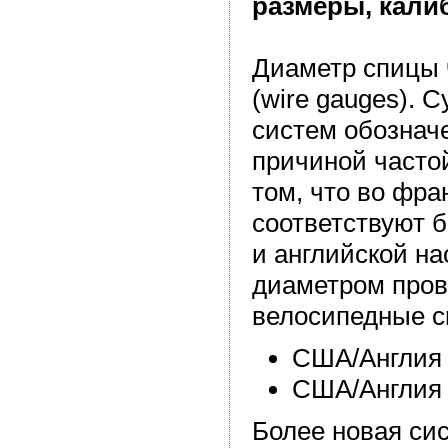
размеры, кали
Диаметр спицы 
(wire gauges). 
систем обознач
причиной часто
том, что во фр
соответствуют б
и английской на
диаметром пров
велосипедные с
США/Англия 1
США/Англия 1
Более новая сис