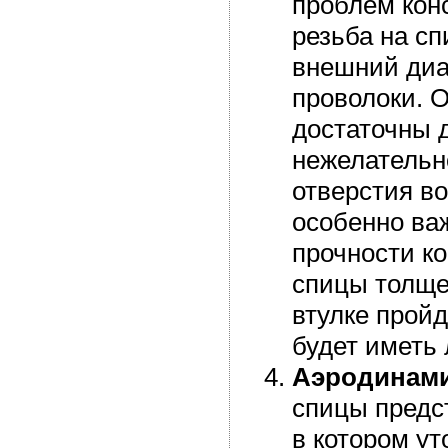
проблем конс
резьба на сп
внешний диа
проволоки. 
достаточны д
нежелательно
отверстия в
особенно ва
прочности кон
спицы толще 
втулке пройд
будет иметь
Аэродинами
спицы предст
в котором ут