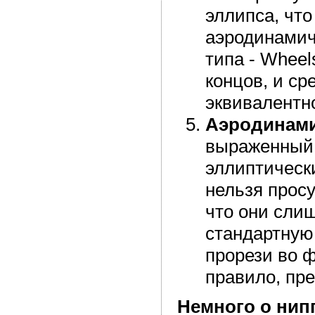
эллипса, что
аэродинамич
типа - Wheel
концов, и ср
эквивалентно
Аэродинами
выраженный 
эллиптическ
нельзя просу
что они сли
стандартную
прорези во ф
правило, пр
Немного о нип