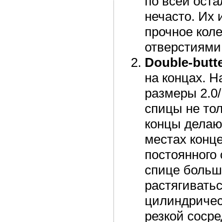
по всей ост
нечасто. Их 
прочное кол
отверстиями
Double-butt
на концах. 
размеры 2.0/1
спицы не то
концы делаю
местах конц
постоянного 
спице большу
растягивать
цилиндричес
резкой сосре