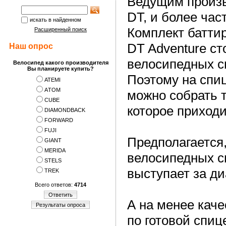
Ведущим произв
DT, и более час
искать в найденном
Комплект батти
Расширенный поиск
DT Adventure ст
Наш опрос
велосипедных сп
Велосипед какого производителя
Вы планируете купить?
Поэтому на спи
ATEMI
АTOM
можно собрать т
CUBE
которое приходи
DIAMONDBACK
FORWARD
FUJI
Предполагается,
GIANT
MERIDA
велосипедных сп
STELS
выступает за д
TREK
Всего ответов:
4714
Ответить
А на менее кач
Результаты опроса
по готовой спиц