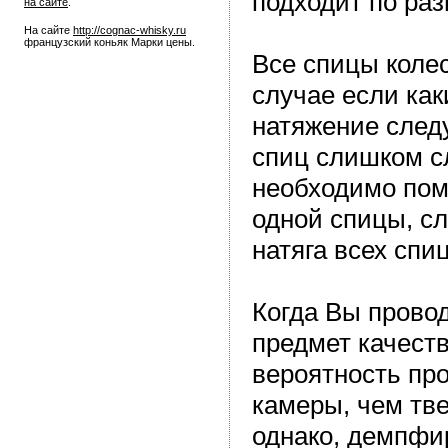
подходит по раз
на сайте
.
На сайте
http://cognac-whisky.ru
французский коньяк Марки цены.
Все спицы коле
случае если как
натяжение след
спиц слишком сл
необходимо помн
одной спицы, с
натяга всех спиц
Когда Вы прово
предмет качеств
вероятность пр
камеры, чем тве
однако, демпфи