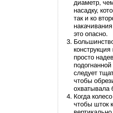
диаметр, че
насадку, кот
так и ко вто
накачивания
это опасно.
Большинство
конструкция 
просто надев
подогнанной
следует тщат
чтобы обрез
охватывала 
Когда колесо
чтобы шток к
вертикально 