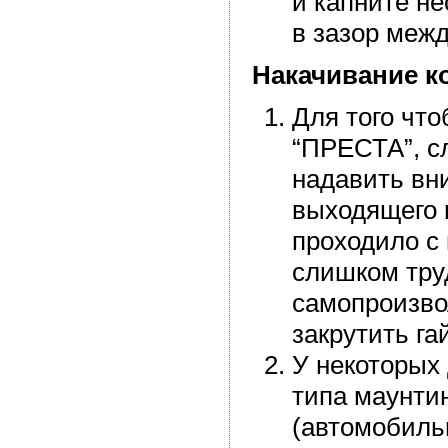
и капните н
в зазор межд
Накачивание к
Для того что
“ПРЕСТА”, сл
надавить вни
выходящего 
проходило с 
слишком тру
самопроизвол
закрутить гай
У некоторых
типа маунти
(автомобиль