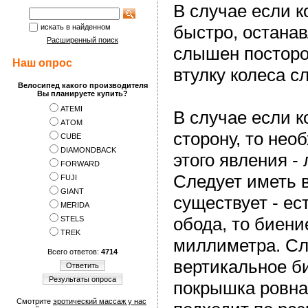
В случае если к
быстро, остана
искать в найденном
Расширенный поиск
слышен посторо
Наш опрос
втулку колеса с
Велосипед какого производителя
Вы планируете купить?
ATEMI
В случае если к
АTOM
сторону, то нео
CUBE
DIAMONDBACK
этого явления -
FORWARD
Следует иметь 
FUJI
GIANT
существует - ес
MERIDA
обода, то биени
STELS
TREK
миллиметра. Сл
Всего ответов:
4714
вертикальное б
Ответить
Результаты опроса
покрышка ровная
Смотрите
эротический массаж у нас