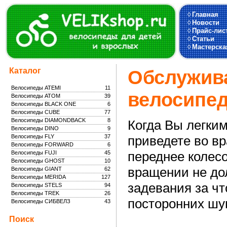
◊
Главная
◊
Новости
◊
Прайс-лис
◊
Статьи
◊
Мастерска
Каталог
Обслужива
Велосипеды ATEMI
11
велосипе
Велосипеды ATOM
39
Велосипеды BLACK ONE
6
Велосипеды CUBE
77
Велосипеды DIAMONDBACK
8
Когда Вы легки
Велосипеды DINO
9
Велосипеды FLY
37
приведете во в
Велосипеды FORWARD
6
переднее колесо
Велосипеды FUJI
45
Велосипеды GHOST
10
вращении не до
Велосипеды GIANT
62
Велосипеды MERIDA
127
задевания за чт
Велосипеды STELS
94
Велосипеды TREK
26
посторонних шу
Велосипеды СИБВЕЛЗ
43
Поиск