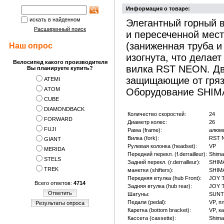
Информация о товаре:
искать в найденном
Элегантный горный в
Расширенный поиск
и пересеченной мес
(заниженная труба и
Наш опрос
изогнута, что делае
Велосипед какого производителя
вилка RST NEON. Д
Вы планируете купить?
защищающие от грязи
ATEMI
АTOM
Оборудование SHIMA
CUBE
DIAMONDBACK
Количество скоростей:
24
FORWARD
Диаметр колес:
26
FUJI
Рама (frame):
алюм
Вилка (fork):
RST N
GIANT
Рулевая колонка (headset):
VP
MERIDA
Передний перекл. (f.derrailleur):
Shima
STELS
Задний перекл. (r.derrailleur):
SHIM
TREK
манетки (shifters):
SHIMA
Передняя втулка (hub Front):
JOY 
Всего ответов:
4714
Задняя втулка (hub rear):
JOY 
Ответить
Шатуны:
SUNTO
Педали (pedal):
VP, п
Результаты опроса
Каретка (bottom bracket):
VP, к
Кассета (cassette):
Shima