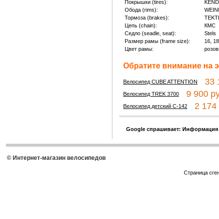
Покрышки (tires):
KENDA
Обода (rims):
WEIN
Тормоза (brakes):
TEKTR
Цепь (chain):
КМС
Седло (seadle, seat):
Stels
Размер рамы (frame size):
16, 18
Цвет рамы:
розо
Обратите внимание на э
33 1
Велосипед CUBE ATTENTION
9 900 ру
Велосипед TREK 3700
2 174 
Велосипед детский С-142
Google спрашивает: Информация
© Интернет-магазин велосипедов
Страница сге