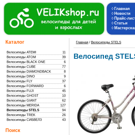
◊
Главная
◊
Новости
◊
Прайс-лис
◊
Статьи
◊
Мастерска
Каталог
Главная
/
Велосипеды STELS
Велосипеды ATEMI
11
Велосипед STELS
Велосипеды ATOM
39
Велосипеды BLACK ONE
6
Велосипеды CUBE
77
Велосипеды DIAMONDBACK
8
Велосипеды DINO
9
Велосипеды FLY
37
Велосипеды FORWARD
6
Велосипеды FUJI
45
Велосипеды GHOST
10
Велосипеды GIANT
62
Велосипеды MERIDA
127
Велосипеды STELS
94
Велосипеды TREK
26
Велосипеды СИБВЕЛЗ
43
Поиск