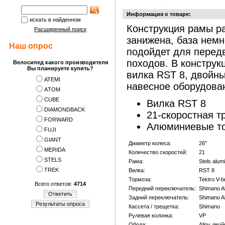
Информация о товаре:
искать в найденном
Конструкция рамы р
Расширенный поиск
занижена, база немн
Наш опрос
подойдет для перед
походов. В конструк
Велосипед какого производителя
Вы планируете купить?
вилка RST 8, двойны
ATEMI
навесное оборудован
АTOM
CUBE
Вилка RST 8
DIAMONDBACK
21-скоростная т
FORWARD
Алюминиевые то
FUJI
GIANT
Диаметр колеса:
26"
MERIDA
Количество скоростей:
21
STELS
Рама:
Stels alum
TREK
Вилка:
RST 8
Тормоза:
Tektro V-
Всего ответов:
4714
Передний переключатель:
Shimano A
Ответить
Задний переключатель:
Shimano A
Результаты опроса
Кассета / трещетка:
Shimano
Рулевая колонка:
VP
Обода:
Alloy дво