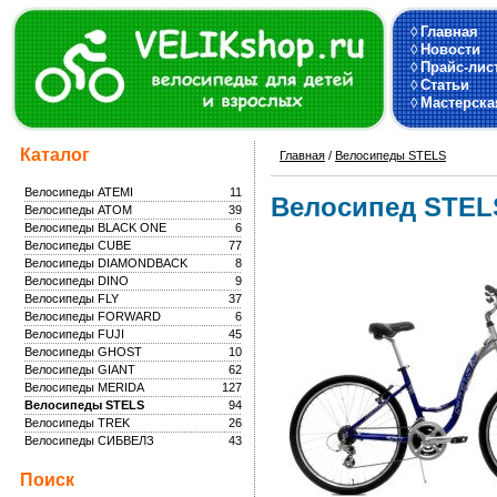
◊
Главная
◊
Новости
◊
Прайс-лис
◊
Статьи
◊
Мастерска
Каталог
Главная
/
Велосипеды STELS
Велосипеды ATEMI
11
Велосипед STELS
Велосипеды ATOM
39
Велосипеды BLACK ONE
6
Велосипеды CUBE
77
Велосипеды DIAMONDBACK
8
Велосипеды DINO
9
Велосипеды FLY
37
Велосипеды FORWARD
6
Велосипеды FUJI
45
Велосипеды GHOST
10
Велосипеды GIANT
62
Велосипеды MERIDA
127
Велосипеды STELS
94
Велосипеды TREK
26
Велосипеды СИБВЕЛЗ
43
Поиск