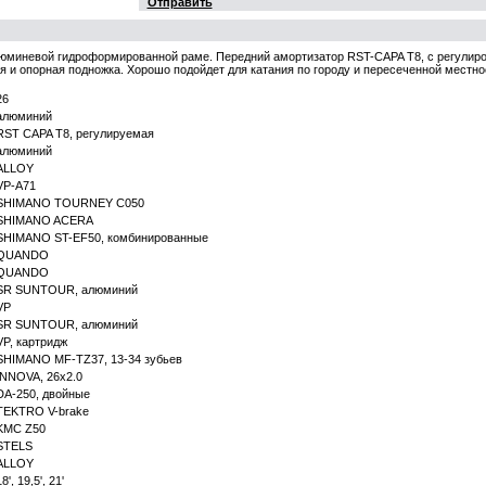
Отправить
юминевой гидроформированной раме. Передний амортизатор RST-CAPA T8, с регулиров
я и опорная подножка. Хорошо подойдет для катания по городу и пересеченной местно
26
алюминий
RST CAPA T8, регулируемая
алюминий
ALLOY
VP-A71
SHIMANO TOURNEY C050
SHIMANO ACERA
SHIMANO ST-EF50, комбинированные
QUANDO
QUANDO
SR SUNTOUR, алюминий
VP
SR SUNTOUR, алюминий
VP, картридж
SHIMANO MF-TZ37, 13-34 зубьев
INNOVA, 26x2.0
DA-250, двойные
TEKTRO V-brake
KMC Z50
STELS
ALLOY
8', 19,5', 21'