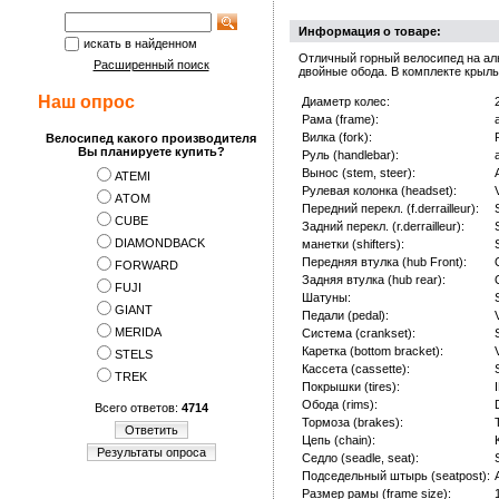
Информация о товаре:
искать в найденном
Отличный горный велосипед на ал
Расширенный поиск
двойные обода. В комплекте крыль
Наш опрос
Диаметр колес:
Рама (frame):
Вилка (fork):
Велосипед какого производителя
Вы планируете купить?
Руль (handlebar):
Вынос (stem, steer):
ATEMI
Рулевая колонка (headset):
АTOM
Передний перекл. (f.derrailleur):
CUBE
Задний перекл. (r.derrailleur):
DIAMONDBACK
манетки (shifters):
Передняя втулка (hub Front):
FORWARD
Задняя втулка (hub rear):
FUJI
Шатуны:
GIANT
Педали (pedal):
MERIDA
Система (crankset):
Каретка (bottom bracket):
STELS
Кассета (cassette):
TREK
Покрышки (tires):
Обода (rims):
Всего ответов:
4714
Тормоза (brakes):
Ответить
Цепь (chain):
Результаты опроса
Седло (seadle, seat):
Подседельный штырь (seatpost):
Размер рамы (frame size):
1