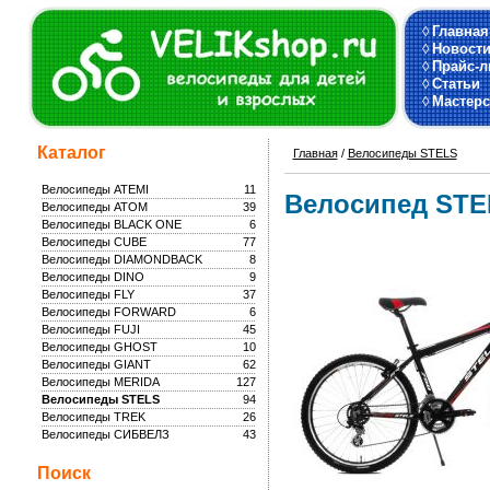
◊
Главная
◊
Новост
◊
Прайс-л
◊
Статьи
◊
Мастерс
Каталог
Главная
/
Велосипеды STELS
Велосипеды ATEMI
11
Велосипед STEL
Велосипеды ATOM
39
Велосипеды BLACK ONE
6
Велосипеды CUBE
77
Велосипеды DIAMONDBACK
8
Велосипеды DINO
9
Велосипеды FLY
37
Велосипеды FORWARD
6
Велосипеды FUJI
45
Велосипеды GHOST
10
Велосипеды GIANT
62
Велосипеды MERIDA
127
Велосипеды STELS
94
Велосипеды TREK
26
Велосипеды СИБВЕЛЗ
43
Поиск