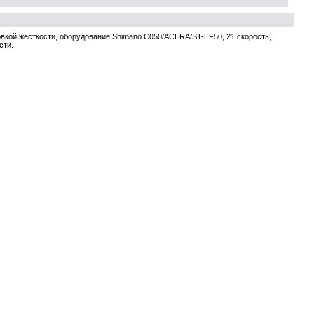
кой жесткости, оборудование Shimano C050/ACERA/ST-EF50, 21 скорость,
сти.