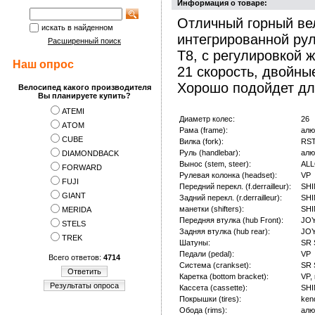
Информация о товаре:
Отличный горный ве
искать в найденном
интегрированной ру
Расширенный поиск
T8, с регулировкой ж
Наш опрос
21 скорость, двойны
Хорошо подойдет для
Велосипед какого производителя
Вы планируете купить?
ATEMI
Диаметр колес:
26
АTOM
Рама (frame):
алю
CUBE
Вилка (fork):
RST
Руль (handlebar):
алю
DIAMONDBACK
Вынос (stem, steer):
AL
FORWARD
Рулевая колонка (headset):
VP
FUJI
Передний перекл. (f.derrailleur):
SHI
GIANT
Задний перекл. (r.derrailleur):
SHI
манетки (shifters):
SHI
MERIDA
Передняя втулка (hub Front):
JO
STELS
Задняя втулка (hub rear):
JO
TREK
Шатуны:
SR
Педали (pedal):
VP
Всего ответов:
4714
Система (crankset):
SR
Ответить
Каретка (bottom bracket):
VP,
Результаты опроса
Кассета (cassette):
SHI
Покрышки (tires):
ken
Обода (rims):
алю