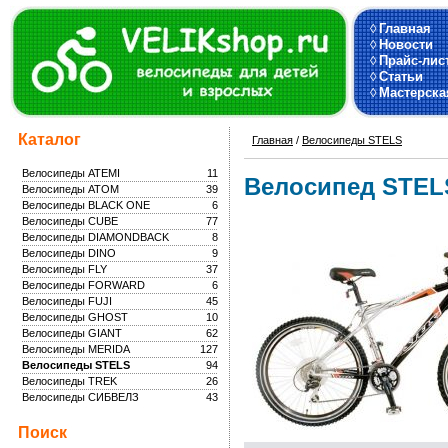
◊
Главная
◊
Новости
◊
Прайс-лис
◊
Статьи
◊
Мастерска
Каталог
Главная
/
Велосипеды STELS
Велосипеды ATEMI
11
Велосипед STELS
Велосипеды ATOM
39
Велосипеды BLACK ONE
6
Велосипеды CUBE
77
Велосипеды DIAMONDBACK
8
Велосипеды DINO
9
Велосипеды FLY
37
Велосипеды FORWARD
6
Велосипеды FUJI
45
Велосипеды GHOST
10
Велосипеды GIANT
62
Велосипеды MERIDA
127
Велосипеды STELS
94
Велосипеды TREK
26
Велосипеды СИБВЕЛЗ
43
Поиск