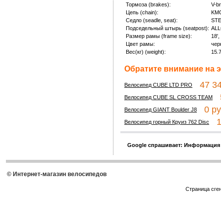
Тормоза (brakes):
V-br
Цепь (chain):
KM
Седло (seadle, seat):
ST
Подседельный штырь (seatpost):
AL
Размер рамы (frame size):
18',
Цвет рамы:
чер
Вес(кг) (weight):
15.
Обратите внимание на э
47 34
Велосипед CUBE LTD PRO
5
Велосипед CUBE SL CROSS TEAM
0 ру
Велосипед GIANT Boulder J8
17
Велосипед горный Круиз 762 Disc
Google спрашивает: Информация
© Интернет-магазин велосипедов
Страница сге