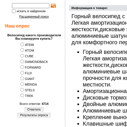
Информация о товаре:
искать в найденном
Горный велосипед с
Расширенный поиск
Легкая амортизацион
Наш опрос
жесткости,дисковые
алюминиевые шатун
Велосипед какого производителя
Вы планируете купить?
для комфортного пе
ATEMI
АTOM
Горный велосип
CUBE
Легкая амортиза
DIAMONDBACK
жесткости,диск
FORWARD
алюминиевые ш
FUJI
прочности для 
GIANT
местности.
MERIDA
Амортизационная
STELS
TREK
Дисковые торм
Двойные алюмин
Всего ответов:
4714
Алюминиевые ш
Ответить
Результаты опроса
Крепление выно
Клавишные шиф