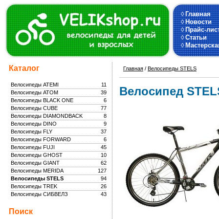
◊
Главная
◊
Новости
◊
Прайс-лис
◊
Статьи
◊
Мастерска
Каталог
Главная
/
Велосипеды STELS
Велосипеды ATEMI
11
Велосипед STELS
Велосипеды ATOM
39
Велосипеды BLACK ONE
6
Велосипеды CUBE
77
Велосипеды DIAMONDBACK
8
Велосипеды DINO
9
Велосипеды FLY
37
Велосипеды FORWARD
6
Велосипеды FUJI
45
Велосипеды GHOST
10
Велосипеды GIANT
62
Велосипеды MERIDA
127
Велосипеды STELS
94
Велосипеды TREK
26
Велосипеды СИБВЕЛЗ
43
Поиск