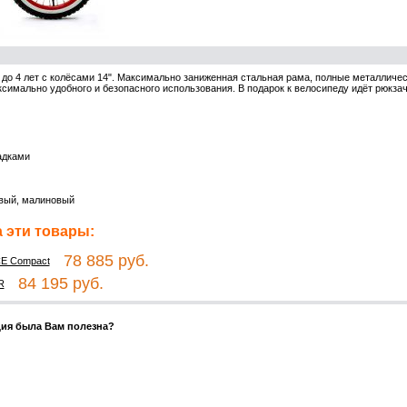
 до 4 лет с колёсами 14". Максимально заниженная стальная рама, полные металличес
аксимально удобного и безопасного использования. В подарок к велосипеду идёт рюкза
адками
вый, малиновый
 эти товары:
78 885 руб.
E Compact
84 195 руб.
R
ия была Вам полезна?