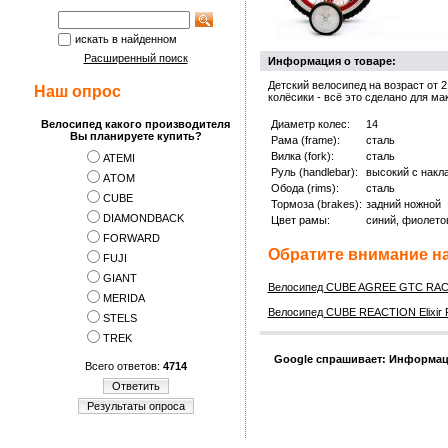
искать в найденном
Расширенный поиск
Информация о товаре:
Детский велосипед на возраст от 2
Наш опрос
колёсики - всё это сделано для м
Велосипед какого производителя
Диаметр колес:
14
Вы планируете купить?
Рама (frame):
сталь
Вилка (fork):
сталь
ATEMI
Руль (handlebar):
высокий с накл
АTOM
Обода (rims):
сталь
CUBE
Тормоза (brakes):
задний ножной
DIAMONDBACK
Цвет рамы:
синий, фиолето
FORWARD
Обратите внимание на
FUJI
GIANT
Велосипед CUBE AGREE GTC RAC
MERIDA
Велосипед CUBE REACTION Elixir 
STELS
TREK
Google спрашивает: Информац
Всего ответов:
4714
Ответить
Результаты опроса