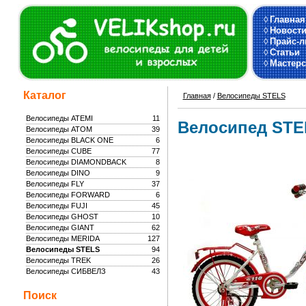
◊
Главная
◊
Новост
◊
Прайс-л
◊
Статьи
◊
Мастерс
Каталог
Главная
/
Велосипеды STELS
Велосипеды ATEMI
11
Велосипед STEL
Велосипеды ATOM
39
Велосипеды BLACK ONE
6
Велосипеды CUBE
77
Велосипеды DIAMONDBACK
8
Велосипеды DINO
9
Велосипеды FLY
37
Велосипеды FORWARD
6
Велосипеды FUJI
45
Велосипеды GHOST
10
Велосипеды GIANT
62
Велосипеды MERIDA
127
Велосипеды STELS
94
Велосипеды TREK
26
Велосипеды СИБВЕЛЗ
43
Поиск