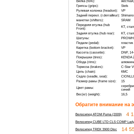
Вилка (fork):
жесткая
Грипсы (grips):
Stels
Рулевая колонка (headset):
VP
Задний перекл. (r.derrailleur):
Shimano
манетки (shifters):
SRAM
Передняя втулка (hub
KT, стал
Front):
Задняя втулка (hub rear):
KT, стал
Шатуны:
PROWHE
Педали (pedal):
пластик 
Каретка (bottom bracket):
VP
Кассета (cassette):
DNP, 14-
Покрышки (tires):
KENDA 2
Обода (rims):
алюмин
Тормоза (brakes):
C-Star 
Цепь (chain):
КМС
Седло (seadle, seat):
CIONLLI
Размер рамы (frame size):
15
серебри
Цвет рамы:
синий
Вес(кг) (weight):
16,5
Обратите внимание на э
4 14
Велосипед ATOM Puma (2009)
Велосипед CUBE LTD CLS COMP Lad
14 55
Велосипед TREK 3900 Disc