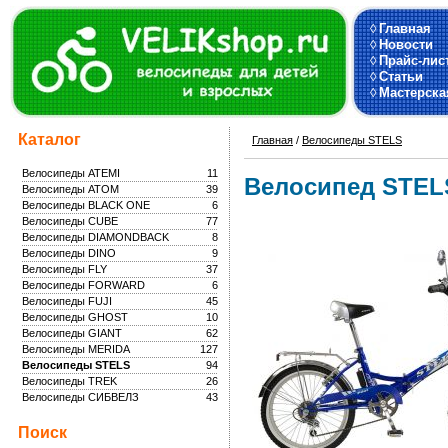
◊
Главная
◊
Новости
◊
Прайс-лис
◊
Статьи
◊
Мастерска
Каталог
Главная
/
Велосипеды STELS
Велосипеды ATEMI
11
Велосипед STELS
Велосипеды ATOM
39
Велосипеды BLACK ONE
6
Велосипеды CUBE
77
Велосипеды DIAMONDBACK
8
Велосипеды DINO
9
Велосипеды FLY
37
Велосипеды FORWARD
6
Велосипеды FUJI
45
Велосипеды GHOST
10
Велосипеды GIANT
62
Велосипеды MERIDA
127
Велосипеды STELS
94
Велосипеды TREK
26
Велосипеды СИБВЕЛЗ
43
Поиск