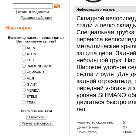
Информация о товаре:
искать в найденном
Складной велосипед
Расширенный поиск
стали и легко склад
Наш опрос
Специальная трубка 
Велосипед какого производителя
переноса велосипеда
Вы планируете купить?
металлические крыл
ATEMI
защита цепи. Задний
АTOM
небольшой груз. Нас
CUBE
Широкое удобное се
DIAMONDBACK
FORWARD
седла и руля. Для д
FUJI
задний отражатели,
GIANT
передний v-brake и 
MERIDA
уровня SHIMANO обе
STELS
двигаться быстро ил
TREK
лет.
Всего ответов:
4714
Ответить
Количество скоростей:
5
Результаты опроса
Диаметр колес:
20
Рама (frame):
сталь