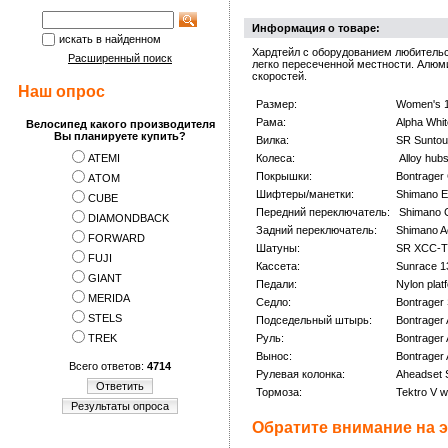
Информация о товаре:
искать в найденном
Хардтейл с оборудованием любительс
Расширенный поиск
легко пересеченной местности. Алюми
скоростей.
Наш опрос
Размер:
Women's 13
Рама:
Alpha Whit
Велосипед какого производителя
Вы планируете купить?
Вилка:
SR Suntou
ATEMI
Колеса:
Alloy hubs
Покрышки:
Bontrager 
АTOM
Шифтеры/манетки:
Shimano E
CUBE
Передний переключатель:
Shimano 
DIAMONDBACK
Задний переключатель:
Shimano A
FORWARD
Шатуны:
SR XCC-T2
FUJI
Кассета:
Sunrace 1
GIANT
Педали:
Nylon plat
MERIDA
Седло:
Bontrager 
STELS
Подседельный штырь:
Bontrager
TREK
Руль:
Bontrager
Вынос:
Bontrager
Всего ответов:
4714
Рулевая колонка:
Aheadset S
Ответить
Тормоза:
Tektro V 
Результаты опроса
Обратите внимание на э