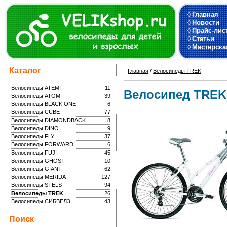
◊
Главная
◊
Новости
◊
Прайс-лис
◊
Статьи
◊
Мастерска
Каталог
Главная
/
Велосипеды TREK
Велосипеды ATEMI
11
Велосипед TREK
Велосипеды ATOM
39
Велосипеды BLACK ONE
6
Велосипеды CUBE
77
Велосипеды DIAMONDBACK
8
Велосипеды DINO
9
Велосипеды FLY
37
Велосипеды FORWARD
6
Велосипеды FUJI
45
Велосипеды GHOST
10
Велосипеды GIANT
62
Велосипеды MERIDA
127
Велосипеды STELS
94
Велосипеды TREK
26
Велосипеды СИБВЕЛЗ
43
Поиск