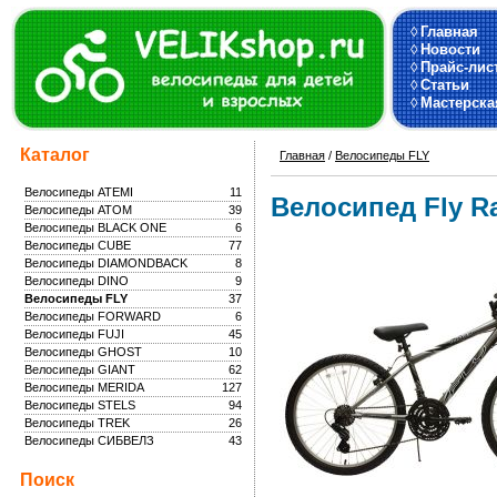
◊
Главная
◊
Новости
◊
Прайс-лис
◊
Статьи
◊
Мастерска
Каталог
Главная
/
Велосипеды FLY
Велосипеды ATEMI
11
Велосипед Fly Ra
Велосипеды ATOM
39
Велосипеды BLACK ONE
6
Велосипеды CUBE
77
Велосипеды DIAMONDBACK
8
Велосипеды DINO
9
Велосипеды FLY
37
Велосипеды FORWARD
6
Велосипеды FUJI
45
Велосипеды GHOST
10
Велосипеды GIANT
62
Велосипеды MERIDA
127
Велосипеды STELS
94
Велосипеды TREK
26
Велосипеды СИБВЕЛЗ
43
Поиск