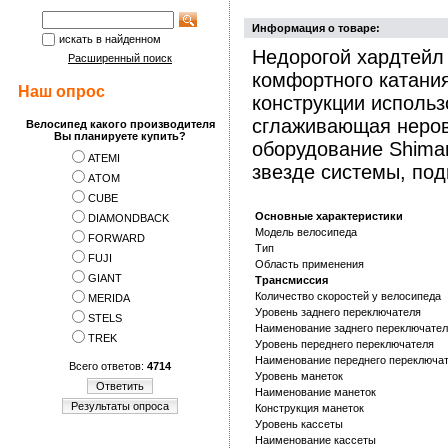
Информация о товаре:
искать в найденном
Недорогой хардтейл
Расширенный поиск
комфортного катания
Наш опрос
конструкции использ
сглаживающая неров
Велосипед какого производителя
Вы планируете купить?
оборудование Shiman
ATEMI
звезде системы, под
АTOM
CUBE
Основные характеристики
DIAMONDBACK
Модель велосипеда
FORWARD
Тип
FUJI
Область применения
GIANT
Трансмиссия
Количество скоростей у велосипеда
MERIDA
Уровень заднего переключателя
STELS
Наименование заднего переключате
TREK
Уровень переднего переключателя
Наименование переднего переключа
Всего ответов:
4714
Уровень манеток
Ответить
Наименование манеток
Результаты опроса
Конструкция манеток
Уровень кассеты
Наименование кассеты