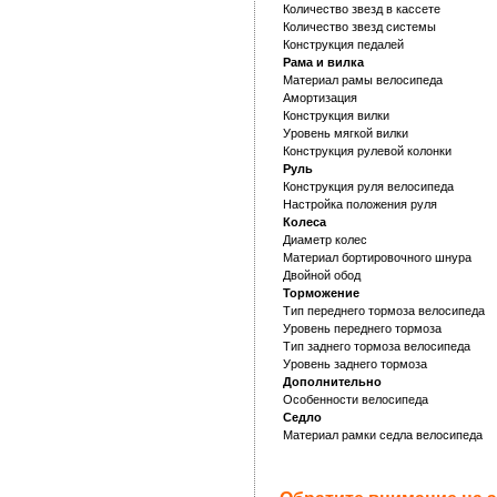
Количество звезд в кассете
Количество звезд системы
Конструкция педалей
Рама и вилка
Материал рамы велосипеда
Амортизация
Конструкция вилки
Уровень мягкой вилки
Конструкция рулевой колонки
Руль
Конструкция руля велосипеда
Настройка положения руля
Колеса
Диаметр колес
Материал бортировочного шнура
Двойной обод
Торможение
Тип переднего тормоза велосипеда
Уровень переднего тормоза
Тип заднего тормоза велосипеда
Уровень заднего тормоза
Дополнительно
Особенности велосипеда
Седло
Материал рамки седла велосипеда