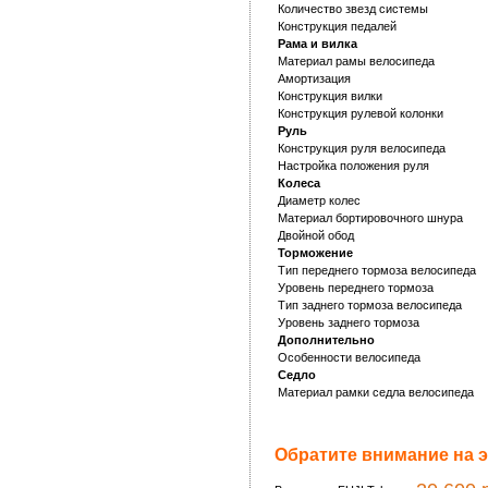
Количество звезд системы
Конструкция педалей
Рама и вилка
Материал рамы велосипеда
Амортизация
Конструкция вилки
Конструкция рулевой колонки
Руль
Конструкция руля велосипеда
Настройка положения руля
Колеса
Диаметр колес
Материал бортировочного шнура
Двойной обод
Торможение
Тип переднего тормоза велосипеда
Уровень переднего тормоза
Тип заднего тормоза велосипеда
Уровень заднего тормоза
Дополнительно
Особенности велосипеда
Седло
Материал рамки седла велосипеда
Обратите внимание на э