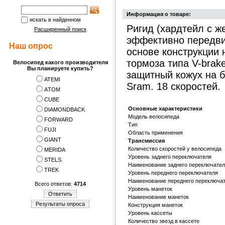
Информация о товаре:
искать в найденном
Ригид (хардтейл с ж
Расширенный поиск
эффективно передви
Наш опрос
основе конструкции
тормоза типа V-brak
Велосипед какого производителя
Вы планируете купить?
защитный кожух на 
ATEMI
Sram. 18 скоростей.
АTOM
CUBE
Основные характеристики
DIAMONDBACK
Модель велосипеда
FORWARD
Тип
FUJI
Область применения
GIANT
Трансмиссия
Количество скоростей у велосипеда
MERIDA
Уровень заднего переключателя
STELS
Наименование заднего переключате
TREK
Уровень переднего переключателя
Наименование переднего переключа
Всего ответов:
4714
Уровень манеток
Ответить
Наименование манеток
Результаты опроса
Конструкция манеток
Уровень кассеты
Количество звезд в кассете