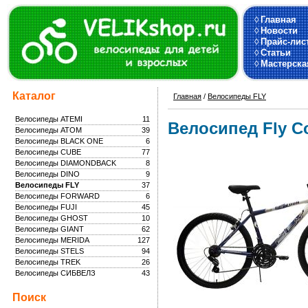
◊
Главная
◊
Новости
◊
Прайс-лис
◊
Статьи
◊
Мастерска
Каталог
Главная
/
Велосипеды FLY
Велосипеды ATEMI
11
Велосипед Fly Co
Велосипеды ATOM
39
Велосипеды BLACK ONE
6
Велосипеды CUBE
77
Велосипеды DIAMONDBACK
8
Велосипеды DINO
9
Велосипеды FLY
37
Велосипеды FORWARD
6
Велосипеды FUJI
45
Велосипеды GHOST
10
Велосипеды GIANT
62
Велосипеды MERIDA
127
Велосипеды STELS
94
Велосипеды TREK
26
Велосипеды СИБВЕЛЗ
43
Поиск