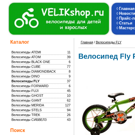
◊
Главная
◊
Новост
◊
Прайс-л
◊
Статьи
◊
Мастерс
Каталог
Главная
/
Велосипеды FLY
Велосипеды ATEMI
11
Велосипед Fly R
Велосипеды ATOM
39
Велосипеды BLACK ONE
6
Велосипеды CUBE
77
Велосипеды DIAMONDBACK
8
Велосипеды DINO
9
Велосипеды FLY
37
Велосипеды FORWARD
6
Велосипеды FUJI
45
Велосипеды GHOST
10
Велосипеды GIANT
62
Велосипеды MERIDA
127
Велосипеды STELS
94
Велосипеды TREK
26
Велосипеды СИБВЕЛЗ
43
Поиск