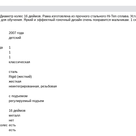
. Диаметр колес 16 дюймов. Рама изготовлена из прочного стального Hi-Ten сплава. Ус
для обучения. Яркий и эффектный гоночный дизайн очень понравится мальчикам. 1 с
2007 года
детский
да
1
1
1
классическая
сталь
Rigid (жесткий)
жесткая
неинтегрированная, резьбовая
с подъемом
регулируемый подъем
16 дюймов
металл
нет
колес
есть
есть