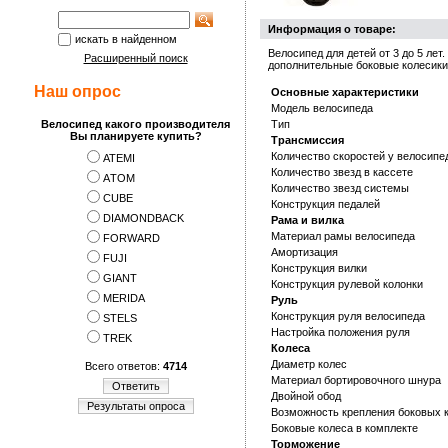
Информация о товаре:
искать в найденном
Велосипед для детей от 3 до 5 лет
Расширенный поиск
дополнительные боковые колесики 
Наш опрос
Основные характеристики
Модель велосипеда
Велосипед какого производителя
Тип
Вы планируете купить?
Трансмиссия
Количество скоростей у велосипе
ATEMI
Количество звезд в кассете
АTOM
Количество звезд системы
CUBE
Конструкция педалей
DIAMONDBACK
Рама и вилка
Материал рамы велосипеда
FORWARD
Амортизация
FUJI
Конструкция вилки
GIANT
Конструкция рулевой колонки
MERIDA
Руль
Конструкция руля велосипеда
STELS
Настройка положения руля
TREK
Колеса
Диаметр колес
Всего ответов:
4714
Материал бортировочного шнура
Ответить
Двойной обод
Результаты опроса
Возможность крепления боковых 
Боковые колеса в комплекте
Торможение