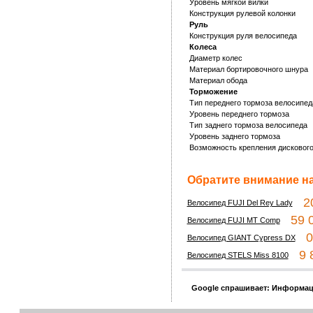
Уровень мягкой вилки
Конструкция рулевой колонки
Руль
Конструкция руля велосипеда
Колеса
Диаметр колес
Материал бортировочного шнура
Материал обода
Торможение
Тип переднего тормоза велосипед
Уровень переднего тормоза
Тип заднего тормоза велосипеда
Уровень заднего тормоза
Возможность крепления дискового
Обратите внимание на
20
Велосипед FUJI Del Rey Lady
59 0
Велосипед FUJI MT Comp
0 
Велосипед GIANT Cypress DX
9 8
Велосипед STELS Miss 8100
Google спрашивает: Информац