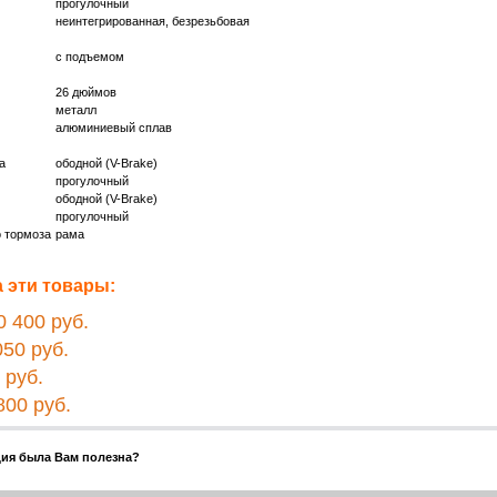
прогулочный
неинтегрированная, безрезьбовая
с подъемом
26 дюймов
металл
алюминиевый сплав
а
ободной (V-Brake)
прогулочный
ободной (V-Brake)
прогулочный
 тормоза
рама
 эти товары:
 400 руб.
50 руб.
руб.
00 руб.
ия была Вам полезна?