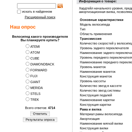
Информация о товаре:
Хардтейл начального уровня, пред
искать в найденном
амортизационная вилка, позволяющ
Расширенный поиск
Основные характеристики
Модель велосипеда
Наш опрос
Тип
Область применения
Велосипед какого производителя
Трансмиссия
Вы планируете купить?
Количество скоростей у велосипе
ATEMI
Уровень заднего переключателя
АTOM
Наименование заднего переключа
Уровень переднего переключател
CUBE
Наименование переднего переклю
DIAMONDBACK
Уровень манеток
FORWARD
Наименование манеток
FUJI
Конструкция манеток
Уровень кассеты
GIANT
Количество звезд в кассете
MERIDA
Количество звезд системы
STELS
Конструкция педалей
TREK
Наименование каретки
Конструкция каретки
Всего ответов:
4714
Рама и вилка
Ответить
Материал рамы велосипеда
Амортизация
Результаты опроса
Наименование мягкой вилки
Конструкция вилки