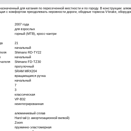
назначенный для катания по пересеченной местности и по городу. В конструкции: алю
ая с комфортом преодолевать неровности дороги, ободные тормоза V-brake, оборудова
2007 года
для взрослых
горный (MTB), кросс-кантри
да
21
начальный
теля
Shimano RD-TY22
я
начальный
чателя
Shimano FD-TZ30
прогулочный
SRAM MRX204
вращающаяся ручка
начальный
7
3
классическая
VP-B32
неинтегрированная
алюминиевый сплав
Hard tail (с амортизационной вилкой)
Zoom
пружинно-эластомерная