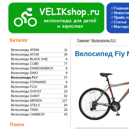
◊
Главная
◊
Новост
◊
Прайс-л
◊
Статьи
◊
Мастерс
Каталог
Главная
/
Велосипеды FLY
Велосипеды ATEMI
11
Велосипед Fly N
Велосипеды ATOM
39
Велосипеды BLACK ONE
6
Велосипеды CUBE
77
Велосипеды DIAMONDBACK
8
Велосипеды DINO
9
Велосипеды FLY
37
Велосипеды FORWARD
6
Велосипеды FUJI
45
Велосипеды GHOST
10
Велосипеды GIANT
62
Велосипеды MERIDA
127
Велосипеды STELS
94
Велосипеды TREK
26
Велосипеды СИБВЕЛЗ
43
Поиск