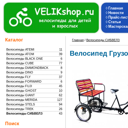
◊
Главная
◊
Новости
◊
Прайс-лис
◊
Статьи
◊
Мастерска
Каталог
Главная
/
Велосипеды СИБВЕЛЗ
Велосипеды ATEMI
11
Велосипед Груз
Велосипеды ATOM
39
Велосипеды BLACK ONE
6
Велосипеды CUBE
77
Велосипеды DIAMONDBACK
8
Велосипеды DINO
9
Велосипеды FLY
37
Велосипеды FORWARD
6
Велосипеды FUJI
45
Велосипеды GHOST
10
Велосипеды GIANT
62
Велосипеды MERIDA
127
Велосипеды STELS
94
Велосипеды TREK
26
Велосипеды СИБВЕЛЗ
43
Поиск