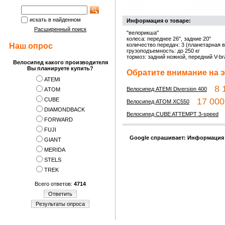
искать в найденном
Информация о товаре:
Расширенный поиск
"велорикша"
колеса: переднее 26", задние 20"
Наш опрос
количество передач: 3 (планетарная в
грузоподъемность: до 250 кг
тормоз: задний ножной, передний V-br
Велосипед какого производителя
Вы планируете купить?
Обратите внимание на э
ATEMI
8 1
Велосипед ATEMI Diversion 400
АTOM
CUBE
17 000 
Велосипед ATOM XC550
DIAMONDBACK
4
Велосипед CUBE ATTEMPT 3-speed
FORWARD
FUJI
Google спрашивает: Информация
GIANT
MERIDA
STELS
TREK
Всего ответов:
4714
Ответить
Результаты опроса