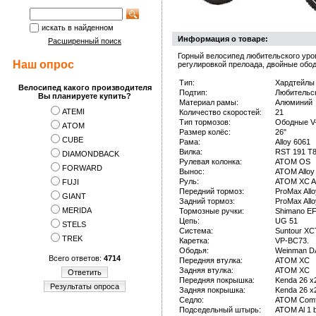
искать в найденном
Информация о товаре:
Расширенный поиск
Горный велосипед любительского уро
Наш опрос
регулировкой прелоада, двойные обод
Тип:
Хардтейлы
Велосипед какого производителя
Подтип:
Любительск
Вы планируете купить?
Материал рамы:
Алюминий
ATEMI
Количество скоростей:
21
Тип тормозов:
Ободные V
АTOM
Размер колёс:
26"
CUBE
Рама:
Alloy 6061
Вилка:
RST 191 T8
DIAMONDBACK
Рулевая колонка:
ATOM OS
FORWARD
Вынос:
ATOM Alloy
Руль:
ATOM XC A
FUJI
Передний тормоз:
ProMax Allo
GIANT
Задний тормоз:
ProMax Allo
MERIDA
Тормозные ручки:
Shimano E
Цепь:
UG 51
STELS
Система:
Suntour X
TREK
Каретка:
VP-BC73.
Ободья:
Weinman 
Всего ответов:
4714
Передняя втулка:
ATOM XC
Задняя втулка:
ATOM XC
Ответить
Передняя покрышка:
Kenda 26 x
Результаты опроса
Задняя покрышка:
Kenda 26 x
Седло:
ATOM Comf
Подседельный штырь:
ATOM Al 1 b