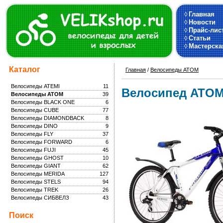
◊
Главная
◊
Новости
◊
Прайс-лис
◊
Статьи
◊
Мастерска
Каталог
Главная
/
Велосипеды ATOM
Велосипеды ATEMI
11
Велосипед ATOM
Велосипеды ATOM
39
Велосипеды BLACK ONE
6
Велосипеды CUBE
77
Велосипеды DIAMONDBACK
8
Велосипеды DINO
9
Велосипеды FLY
37
Велосипеды FORWARD
6
Велосипеды FUJI
45
Велосипеды GHOST
10
Велосипеды GIANT
62
Велосипеды MERIDA
127
Велосипеды STELS
94
Велосипеды TREK
26
Велосипеды СИБВЕЛЗ
43
Поиск