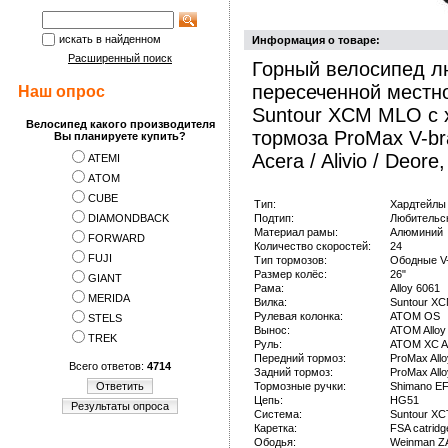
искать в найденном
Информация о товаре:
Расширенный поиск
Горный велосипед лю
пересеченной местн
Наш опрос
Suntour XCM MLO с 
Велосипед какого производителя
тормоза ProMax V-b
Вы планируете купить?
Acera / Alivio / Deore
ATEMI
АTOM
CUBE
Тип:
Хардтейлы
DIAMONDBACK
Подтип:
Любительск
Материал рамы:
Алюминий
FORWARD
Количество скоростей:
24
FUJI
Тип тормозов:
Ободные V
Размер колёс:
26"
GIANT
Рама:
Alloy 6061
MERIDA
Вилка:
Suntour X
Рулевая колонка:
ATOM OS
STELS
Вынос:
ATOM Alloy
TREK
Руль:
ATOM XC A
Передний тормоз:
ProMax Allo
Всего ответов:
4714
Задний тормоз:
ProMax Allo
Ответить
Тормозные ручки:
Shimano EF
Цепь:
HG51
Результаты опроса
Система:
Suntour XC
Каретка:
FSA catridg
Ободья:
Weinman 