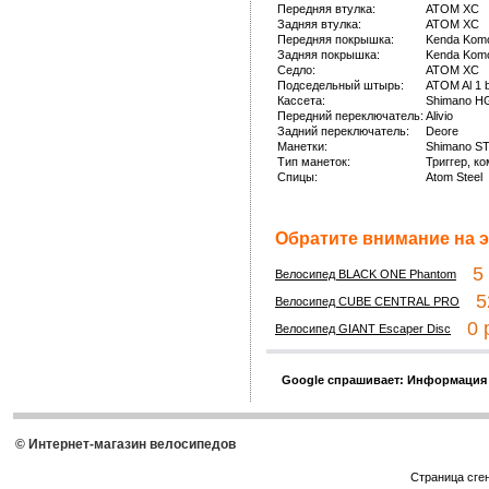
Передняя втулка:
ATOM XC
Задняя втулка:
ATOM XC
Передняя покрышка:
Kenda Komo
Задняя покрышка:
Kenda Komo
Седло:
ATOM XC
Подседельный штырь:
ATOM Al 1 b
Кассета:
Shimano H
Передний переключатель:
Alivio
Задний переключатель:
Deore
Манетки:
Shimano ST
Тип манеток:
Триггер, к
Спицы:
Atom Steel
Обратите внимание на э
5 4
Велосипед BLACK ONE Phantom
52
Велосипед CUBE CENTRAL PRO
0 р
Велосипед GIANT Escaper Disc
Google спрашивает: Информация
© Интернет-магазин велосипедов
Страница сге