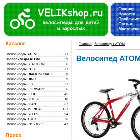
◊
Главная
◊
Новости
◊
Прайс-лис
◊
Статьи
◊
Мастерска
Каталог
Главная
/
Велосипеды ATOM
Велосипеды ATEMI
11
Велосипед ATOM
Велосипеды ATOM
39
Велосипеды BLACK ONE
6
Велосипеды CUBE
77
Велосипеды DIAMONDBACK
8
Велосипеды DINO
9
Велосипеды FLY
37
Велосипеды FORWARD
6
Велосипеды FUJI
45
Велосипеды GHOST
10
Велосипеды GIANT
62
Велосипеды MERIDA
127
Велосипеды STELS
94
Велосипеды TREK
26
Велосипеды СИБВЕЛЗ
43
Поиск