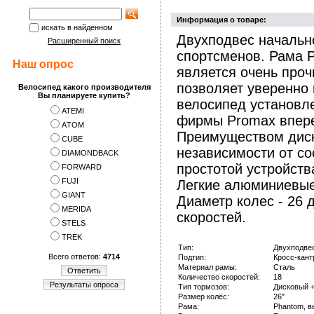
Информация о товаре:
искать в найденном
Двухподвес начальн
Расширенный поиск
спортсменов. Рама P
Наш опрос
является очень про
позволяет уверенно 
Велосипед какого производителя
Вы планируете купить?
велосипед установле
ATEMI
фирмы Promax вперед
АTOM
Преимуществом диско
CUBE
независимости от со
DIAMONDBACK
простотой устройст
FORWARD
FUJI
Легкие алюминиевые
GIANT
Диаметр колес - 26 
MERIDA
скоростей.
STELS
TREK
Тип:
Двухподве
Всего ответов:
4714
Подтип:
Кросс-кант
Материал рамы:
Сталь
Ответить
Количество скоростей:
18
Результаты опроса
Тип тормозов:
Дисковый +
Размер колёс:
26"
Рама:
Phantom, в