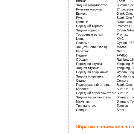
Вилка:
Zoom
Задний амортизатор:
Summer, ре
Рулевая колонка:
1", резьбо
Вынос:
Black One,
Руль:
Black One 
Грипсы:
Black One
Передний тормоз:
Promax DSK
Задний тормоз:
С-Star V-br
Тормозные ручки:
Promax
Цепь:
KMC
Система:
Cyclon, 26T
Защита цепи / звёзд:
Малая
Каретка:
Neco
Педали:
FP-806
Ободья:
Rainbow 16
Передняя втулка:
YongLing, 
Задняя втулка:
YongLing, 
Передняя покрышка:
Wanda King,
Задняя покрышка:
Wanda King,
Седло:
Century
Подседельный штырь:
Black One,
Кассета:
SunRun, 14
Передний переключатель:
SunRun
Задний переключатель:
Shimano To
Манетки:
Shimano To
Тип манеток:
Триггер
Спицы:
Steel
Обратите внимание на э