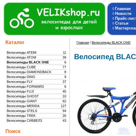
◊
Главная
◊
Новости
◊
Прайс-лис
◊
Статьи
◊
Мастерска
Каталог
Главная
/
Велосипеды BLACK ONE
Велосипеды ATEMI
11
Велосипед BLAC
Велосипеды ATOM
39
Велосипеды BLACK ONE
6
Велосипеды CUBE
77
Велосипеды DIAMONDBACK
8
Велосипеды DINO
9
Велосипеды FLY
37
Велосипеды FORWARD
6
Велосипеды FUJI
45
Велосипеды GHOST
10
Велосипеды GIANT
62
Велосипеды MERIDA
127
Велосипеды STELS
94
Велосипеды TREK
26
Велосипеды СИБВЕЛЗ
43
Поиск