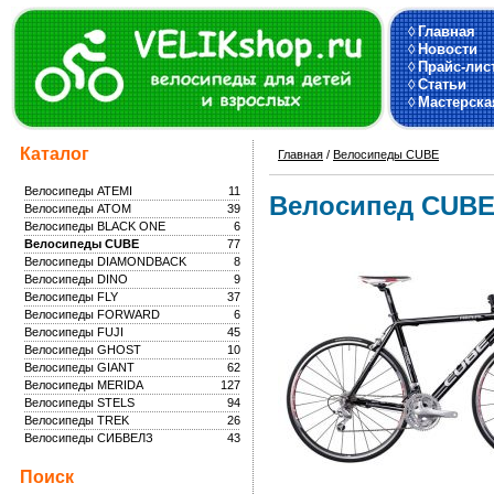
◊
Главная
◊
Новости
◊
Прайс-лис
◊
Статьи
◊
Мастерска
Каталог
Главная
/
Велосипеды CUBE
Велосипеды ATEMI
11
Велосипед CUBE
Велосипеды ATOM
39
Велосипеды BLACK ONE
6
Велосипеды CUBE
77
Велосипеды DIAMONDBACK
8
Велосипеды DINO
9
Велосипеды FLY
37
Велосипеды FORWARD
6
Велосипеды FUJI
45
Велосипеды GHOST
10
Велосипеды GIANT
62
Велосипеды MERIDA
127
Велосипеды STELS
94
Велосипеды TREK
26
Велосипеды СИБВЕЛЗ
43
Поиск