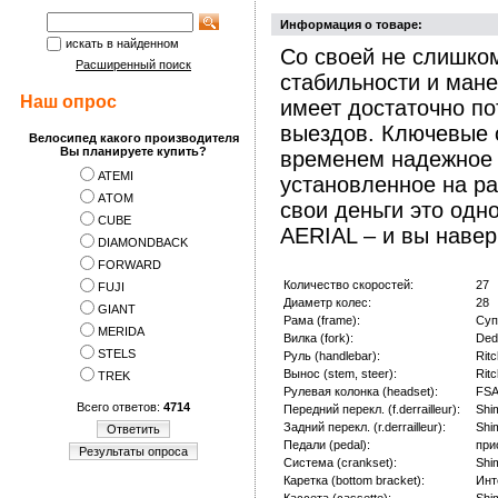
Информация о товаре:
искать в найденном
Со своей не слишко
Расширенный поиск
стабильности и мане
Наш опрос
имеет достаточно п
выездов. Ключевые 
Велосипед какого производителя
Вы планируете купить?
временем надежное 
ATEMI
установленное на ра
АTOM
свои деньги это одн
CUBE
AERIAL – и вы навер
DIAMONDBACK
FORWARD
Количество скоростей:
27
FUJI
Диаметр колес:
28
GIANT
Рама (frame):
Суп
MERIDA
Вилка (fork):
Ded
STELS
Руль (handlebar):
Rit
Вынос (stem, steer):
Rit
TREK
Рулевая колонка (headset):
FSA
Всего ответов:
4714
Передний перекл. (f.derrailleur):
Shi
Задний перекл. (r.derrailleur):
Shi
Ответить
Педали (pedal):
при
Результаты опроса
Система (crankset):
Shi
Каретка (bottom bracket):
Инт