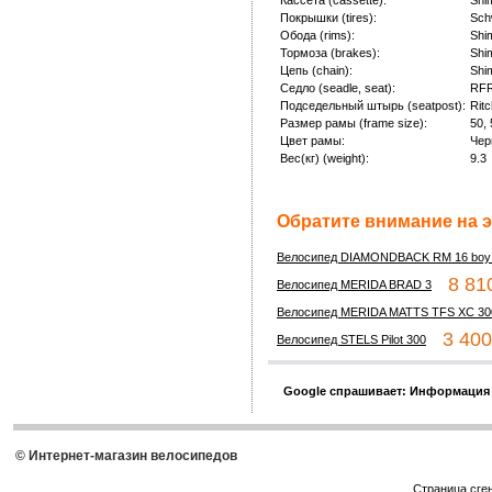
Кассета (cassette):
Shi
Покрышки (tires):
Sch
Обода (rims):
Shi
Тормоза (brakes):
Shi
Цепь (chain):
Shi
Седло (seadle, seat):
RFR
Подседельный штырь (seatpost):
Rit
Размер рамы (frame size):
50, 
Цвет рамы:
Чер
Вес(кг) (weight):
9.3
Обратите внимание на э
Велосипед DIAMONDBACK RM 16 boy 
8 810
Велосипед MERIDA BRAD 3
Велосипед MERIDA MATTS TFS XC 30
3 400 
Велосипед STELS Pilot 300
Google спрашивает: Информация
© Интернет-магазин велосипедов
Страница сге