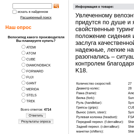
Информация о товаре:
искать в найденном
Увлеченному велоэнт
Расширенный поиск
придутся по душе и 
Наш опрос
свойственные турин
положение сидения и
Велосипед какого производителя
Вы планируете купить?
заслуга качественн
ATEMI
надежные, легкие н
АTOM
разогнались – ситуа
CUBE
контролем благодаря
DIAMONDBACK
K18.
FORWARD
FUJI
GIANT
Количество скоростей:
27
Диаметр колес:
28
MERIDA
Рама (frame):
Алю
STELS
Вилка (fork):
Sun
TREK
Руль (handlebar):
Syn
Грипсы (grips):
CUB
Всего ответов:
4714
Вынос (stem, steer):
Syn
Ответить
Рулевая колонка (headset):
FSA
Результаты опроса
Передний перекл. (f.derrailleur):
Shi
Задний перекл. (r.derrailleur):
Shi
манетки (shifters):
Shi