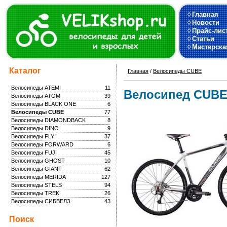
◊
Главная
◊
Новости
◊
Прайс-лис
◊
Статьи
◊
Мастерска
Каталог
Главная
/
Велосипеды CUBE
Велосипеды ATEMI
11
Велосипед CUB
Велосипеды ATOM
39
Велосипеды BLACK ONE
6
Велосипеды CUBE
77
Велосипеды DIAMONDBACK
8
Велосипеды DINO
9
Велосипеды FLY
37
Велосипеды FORWARD
6
Велосипеды FUJI
45
Велосипеды GHOST
10
Велосипеды GIANT
62
Велосипеды MERIDA
127
Велосипеды STELS
94
Велосипеды TREK
26
Велосипеды СИБВЕЛЗ
43
Поиск