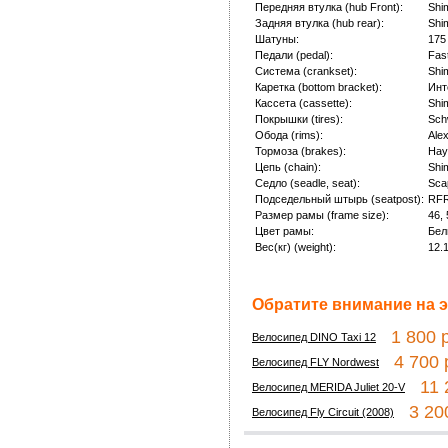
Передняя втулка (hub Front):
Shi
Задняя втулка (hub rear):
Shi
Шатуны:
175
Педали (pedal):
Fas
Система (crankset):
Shi
Каретка (bottom bracket):
Инт
Кассета (cassette):
Shi
Покрышки (tires):
Sch
Обода (rims):
Ale
Тормоза (brakes):
Hay
Цепь (chain):
Shi
Седло (seadle, seat):
Sca
Подседельный штырь (seatpost):
RFR
Размер рамы (frame size):
46, 
Цвет рамы:
Бел
Вес(кг) (weight):
12.
Обратите внимание на э
1 800 р
Велосипед DINO Taxi 12
4 700 
Велосипед FLY Nordwest
11 2
Велосипед MERIDA Juliet 20-V
3 200
Велосипед Fly Circuit (2008)