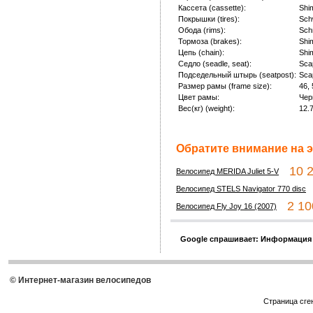
Кассета (cassette):
Shi
Покрышки (tires):
Sch
Обода (rims):
Sch
Тормоза (brakes):
Shi
Цепь (chain):
Shi
Седло (seadle, seat):
Sca
Подседельный штырь (seatpost):
Sca
Размер рамы (frame size):
46, 
Цвет рамы:
Чер
Вес(кг) (weight):
12.
Обратите внимание на э
10 2
Велосипед MERIDA Juliet 5-V
1
Велосипед STELS Navigator 770 disc
2 100
Велосипед Fly Joy 16 (2007)
Google спрашивает: Информация
© Интернет-магазин велосипедов
Страница сге