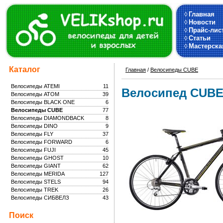
◊
Главная
◊
Новости
◊
Прайс-лис
◊
Статьи
◊
Мастерска
Каталог
Главная
/
Велосипеды CUBE
Велосипеды ATEMI
11
Велосипед CUB
Велосипеды ATOM
39
Велосипеды BLACK ONE
6
Велосипеды CUBE
77
Велосипеды DIAMONDBACK
8
Велосипеды DINO
9
Велосипеды FLY
37
Велосипеды FORWARD
6
Велосипеды FUJI
45
Велосипеды GHOST
10
Велосипеды GIANT
62
Велосипеды MERIDA
127
Велосипеды STELS
94
Велосипеды TREK
26
Велосипеды СИБВЕЛЗ
43
Поиск