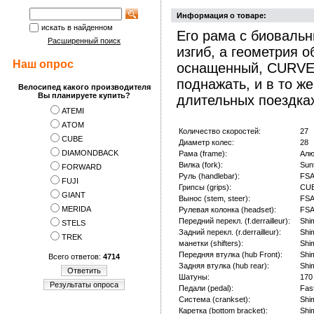
Информация о товаре:
искать в найденном
Его рама с биоваль
Расширенный поиск
изгиб, а геометрия 
Наш опрос
оснащенный, CURVE 
поднажать, и в то ж
Велосипед какого производителя
Вы планируете купить?
длительных поездка
ATEMI
АTOM
Количество скоростей:
27
CUBE
Диаметр колес:
28
DIAMONDBACK
Рама (frame):
Алю
Вилка (fork):
Sun
FORWARD
Руль (handlebar):
FSA
FUJI
Грипсы (grips):
CUB
GIANT
Вынос (stem, steer):
FSA
MERIDA
Рулевая колонка (headset):
FSA
Передний перекл. (f.derrailleur):
Shi
STELS
Задний перекл. (r.derrailleur):
Shi
TREK
манетки (shifters):
Shi
Передняя втулка (hub Front):
Shi
Всего ответов:
4714
Задняя втулка (hub rear):
Shi
Ответить
Шатуны:
170
Результаты опроса
Педали (pedal):
Fas
Система (crankset):
Shi
Каретка (bottom bracket):
Shi