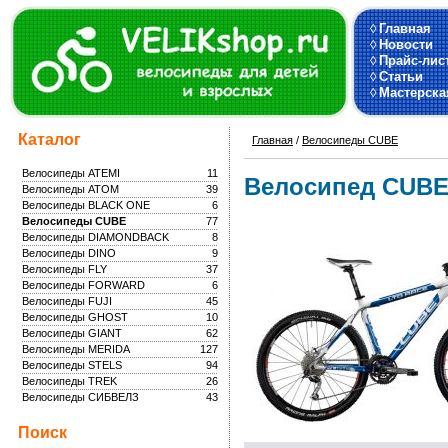
◊
Главная
◊
Новости
◊
Прайс-лис
◊
Статьи
◊
Мастерска
Каталог
Главная
/
Велосипеды CUBE
Велосипеды ATEMI
11
Велосипед CUBE
Велосипеды ATOM
39
Велосипеды BLACK ONE
6
Велосипеды CUBE
77
Велосипеды DIAMONDBACK
8
Велосипеды DINO
9
Велосипеды FLY
37
Велосипеды FORWARD
6
Велосипеды FUJI
45
Велосипеды GHOST
10
Велосипеды GIANT
62
Велосипеды MERIDA
127
Велосипеды STELS
94
Велосипеды TREK
26
Велосипеды СИБВЕЛЗ
43
Поиск