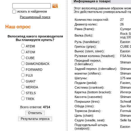
Информация о товаре:
Этот велосипед равным образом можно
искать в найденном
Это действительно универсальный го
Расширенный поиск
Количество скоростей:
27
Диаметр колес:
26
Наш опрос
Рама (frame):
Суперл
Rock S
Вилка (fork):
Велосипед какого производителя
ход 10
Вы планируете купить?
Руль (handlebar):
Easton
ATEMI
Грипсы (grips):
CUBE D
Вынос (stem, steer):
Easton
АTOM
Рулевая колонка (headset):
FSA No
CUBE
Передний перекл.
Shiman
DIAMONDBACK
(f.derrailleur):
Задний перекл. (r.derrailleur):
Shiman
FORWARD
манетки (shifters):
Shiman
FUJI
Шатуны:
175 мм
GIANT
Педали (pedal):
Fasten
MERIDA
Система (crankset):
Shiman
Каретка (bottom bracket):
Интегр
STELS
Кассета (cassette):
Shiman
TREK
Покрышки (tires):
Schwal
Обода (rims):
Sun Ri
Всего ответов:
4714
Тормоза (brakes):
Formul
Ответить
Цепь (chain):
Shiman
Результаты опроса
Седло (seadle, seat):
Selle It
Подседельный штырь
Easton
(seatpost):