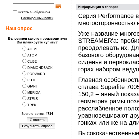
Информация о товаре:
искать в найденном
Серия Performance 
Расширенный поиск
многосторонностью 
Наш опрос
Уже название много
Велосипед какого производителя
STREAMER'а: пробив
Вы планируете купить?
преодолевать их. Д
ATEMI
базового оборудова
АTOM
сиденья и первоклас
CUBE
DIAMONDBACK
горах набором ведущ
FORWARD
Главная особенность
FUJI
сплава Superlite 70
GIANT
MERIDA
150,2 – явный показ
STELS
геометрия рамы поз
TREK
расслабленное поло
Всего ответов:
4714
уравновешивают друг
Ответить
гонках или же на дл
Результаты опроса
Высококачественные