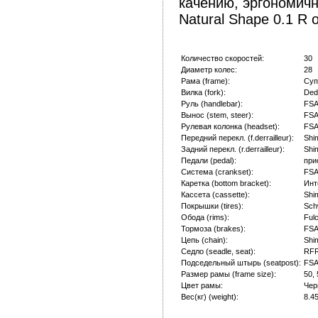
качению, эргономич
Natural Shape 0.1 R
Количество скоростей:
30
Диаметр колес:
28
Рама (frame):
Суп
Вилка (fork):
Ded
Руль (handlebar):
FSA
Вынос (stem, steer):
FSA
Рулевая колонка (headset):
FSA
Передний перекл. (f.derrailleur):
Shi
Задний перекл. (r.derrailleur):
Shi
Педали (pedal):
при
Система (crankset):
FSA
Каретка (bottom bracket):
Инт
Кассета (cassette):
Shi
Покрышки (tires):
Sch
Обода (rims):
Ful
Тормоза (brakes):
FSA
Цепь (chain):
Shi
Седло (seadle, seat):
RFR
Подседельный штырь (seatpost):
FSA
Размер рамы (frame size):
50, 
Цвет рамы:
Чер
Вес(кг) (weight):
8.4