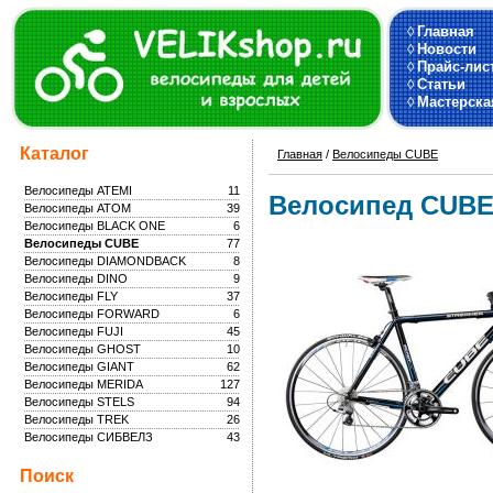
◊
Главная
◊
Новости
◊
Прайс-лис
◊
Статьи
◊
Мастерска
Каталог
Главная
/
Велосипеды CUBE
Велосипеды ATEMI
11
Велосипед CUBE
Велосипеды ATOM
39
Велосипеды BLACK ONE
6
Велосипеды CUBE
77
Велосипеды DIAMONDBACK
8
Велосипеды DINO
9
Велосипеды FLY
37
Велосипеды FORWARD
6
Велосипеды FUJI
45
Велосипеды GHOST
10
Велосипеды GIANT
62
Велосипеды MERIDA
127
Велосипеды STELS
94
Велосипеды TREK
26
Велосипеды СИБВЕЛЗ
43
Поиск