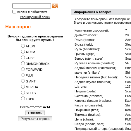
искать в найденном
Информация о товаре:
Расширенный поиск
В возрасте примерно 6 лет моторные 
Brake и семискоростными поворотным
Наш опрос
Количество скоростей:
7
Диаметр колес:
20
Велосипед какого производителя
Вы планируете купить?
Рама (frame):
Алю
Вилка (fork):
Жес
ATEMI
Руль (handlebar):
Sca
АTOM
Грипсы (grips):
Velo
CUBE
Вынос (stem, steer):
Sca
Рулевая колонка (headset):
VP
DIAMONDBACK
Задний перекл. (r.derrailleur):
Shi
FORWARD
манетки (shifters):
Shi
FUJI
Передняя втулка (hub Front):
Sca
GIANT
Задняя втулка (hub rear):
Sca
Шатуны:
127
MERIDA
Педали (pedal):
Sca
STELS
Система (crankset):
Pro
TREK
Каретка (bottom bracket):
Кар
Кассета (cassette):
Shi
Всего ответов:
4714
Покрышки (tires):
Ken
Ответить
Тормоза (brakes):
Алю
Результаты опроса
Цепь (chain):
KMC
Седло (seadle, seat):
Sca
Подседельный штырь (seatpost):
Sca