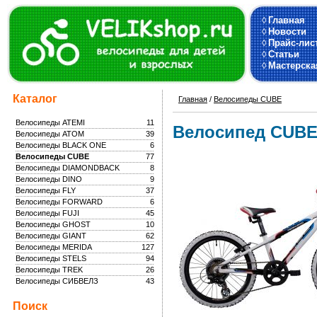
◊
Главная
◊
Новости
◊
Прайс-лис
◊
Статьи
◊
Мастерска
Каталог
Главная
/
Велосипеды CUBE
Велосипеды ATEMI
11
Велосипед CUBE
Велосипеды ATOM
39
Велосипеды BLACK ONE
6
Велосипеды CUBE
77
Велосипеды DIAMONDBACK
8
Велосипеды DINO
9
Велосипеды FLY
37
Велосипеды FORWARD
6
Велосипеды FUJI
45
Велосипеды GHOST
10
Велосипеды GIANT
62
Велосипеды MERIDA
127
Велосипеды STELS
94
Велосипеды TREK
26
Велосипеды СИБВЕЛЗ
43
Поиск