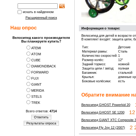
искать в найденном
Расширенный поиск
Наш опрос
Информация о товаре:
Велосипед для детей в возрасте от
Велосипед какого производителя
В комплект входят: защита цепи, 
Вы планируете купить?
Тип:
Детские
ATEMI
Материал рамы:
Сталь
АTOM
Количество скоростей:
1
Размер колёс:
12"
CUBE
Задний тормоз:
ножной
DIAMONDBACK
Защита цепи / звёзд:
полная
FORWARD
Багажник:
стальной
Крылья:
длинные х
FUJI
Боковые колёсики:
есть
GIANT
MERIDA
Обратите внимание на
STELS
TREK
1
Велосипед GHOST Powerkid 20
Всего ответов:
4714
12 
Велосипед GHOST SE 1200
Ответить
Велосипед GIANT XTC Composite 3
Результаты опроса
2 2
Велосипед Fly Joy 12 (2007)