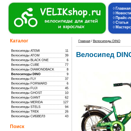
◊
Главная
◊
Новост
◊
Прайс-л
◊
Статьи
◊
Мастерс
Каталог
Главная
/
Велосипеды DINO
Велосипеды ATEMI
11
Велосипед DIN
Велосипеды ATOM
39
Велосипеды BLACK ONE
6
Велосипеды CUBE
77
Велосипеды DIAMONDBACK
8
Велосипеды DINO
9
Велосипеды FLY
37
Велосипеды FORWARD
6
Велосипеды FUJI
45
Велосипеды GHOST
10
Велосипеды GIANT
62
Велосипеды MERIDA
127
Велосипеды STELS
94
Велосипеды TREK
26
Велосипеды СИБВЕЛЗ
43
Поиск