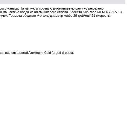
кросс-кантри. На лёгкую и прочную алюминиевую раму установлено
0 мм, лёгкие обода из алюминиевого сплава. Кассета SunRace MFM-4S-7CV 13-
чек. Тормоза ободные V-brake, диаметр колёс 26 дюймов. 21 скорость.
unts, custom tapered Aluminum, Cold forged dropout.