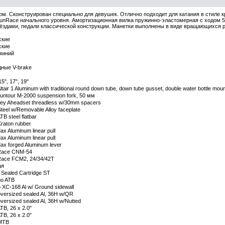
м. Сконструирован специально для девушек. Отлично подходит для катания в стиле 
SunRace начального уровня. Амортизационная вилка пружинно-эластомерная с ходом 5
ёздами, педали классической конструкции. Манетки выполнены в виде вращающихся ру
ские
ские
миний
ные V-brake
15", 17", 19"
Altair 1 Aluminum with traditional round down tube, down tube gusset, double water bottle mo
untour M-2000 suspension fork, 50 мм
hey Aheadset threadless w/30mm spacers
Steel w/Removable Alloy faceplate
ATB steel flatbar
Kraton rubber
x Aluminum linear pull
x Aluminum linear pull
ax forged Aluminum lever
ace CNM-54
ace FCM2, 24/34/42T
ая
 Sealed Cartridge ST
go ATB
 XC-168 Al w/ Ground sidewall
oversized sealed Al, 36H w/QR
oversized sealed Al, 36H w/Nutted
ATB, 26 x 2.0"
ATB, 26 x 2.0"
 MTB