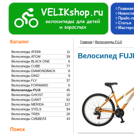
◊
Главная
◊
Новост
◊
Прайс-л
◊
Статьи
◊
Мастерс
Каталог
Главная
/
Велосипеды FUJI
Велосипеды ATEMI
11
Велосипед FUJI
Велосипеды ATOM
39
Велосипеды BLACK ONE
6
Велосипеды CUBE
77
Велосипеды DIAMONDBACK
8
Велосипеды DINO
9
Велосипеды FLY
37
Велосипеды FORWARD
6
Велосипеды FUJI
45
Велосипеды GHOST
10
Велосипеды GIANT
62
Велосипеды MERIDA
127
Велосипеды STELS
94
Велосипеды TREK
26
Велосипеды СИБВЕЛЗ
43
Поиск