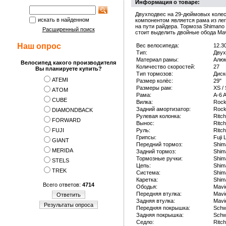
Информация о товаре:
Двухподвес на 29-дюймовых колес
искать в найденном
компонентом является рама из лег
на пути райдера. Тормоза Shimano
Расширенный поиск
стоит выделить двойные обода Ma
Наш опрос
Вес велосипеда:
12.30
Тип:
Двух
Материал рамы:
Алю
Велосипед какого производителя
Количество скоростей:
27
Вы планируете купить?
Тип тормозов:
Диск
ATEMI
Размер колёс:
29"
Размеры рам:
XS / 
АTOM
Рама:
A-6 A
CUBE
Вилка:
Rock
Задний амортизатор:
Rock
DIAMONDBACK
Рулевая колонка:
Ritc
FORWARD
Вынос:
Ritc
FUJI
Руль:
Ritc
Грипсы:
Fuji
GIANT
Передний тормоз:
Shim
MERIDA
Задний тормоз:
Shim
Тормозные ручки:
Shim
STELS
Цепь:
Shim
TREK
Система:
Shim
Каретка:
Shim
Всего ответов:
4714
Ободья:
Mavi
Передняя втулка:
Mavi
Ответить
Задняя втулка:
Mavi
Результаты опроса
Передняя покрышка:
Schw
Задняя покрышка:
Schw
Седло:
Ritc