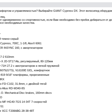
мфортом и управляемостью? Выбирайте GIANT Cypress DX. Этот велосипед оборудован
лиц.
 одновременно со спортивностью, если Вам необходимо без пробок добираться от до
 все необходимые качества.
"
й-темно-серый
Cypress, 700C, 1-1/8, AluxX 6061
R INSYNC 160, с амортизатором
17-2 610mm
X JD-ST17 Alu, регулируемый, 80-120мм
P-71H 27.2 с амотризатором и легкой пружиной
L6075(GTS), VL6100E GEL, комфортное
P-819 9/16" платформы, прорезиненные
MRX
o FD-C102, 31.8mm, с двойной тягой
o Altus RD-M340-8S
I.O. Mechanical Disc brakes, 160mm discs
RO
o MF-HG40-7GS 14-34T 7-скоростей
-51
r XCC-T208ABG 28-38-48T