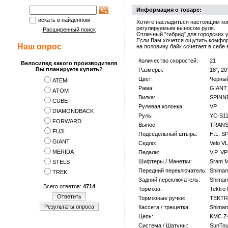
Информация о товаре:
искать в найденном
Хотите насладиться настоящим ко
регулируемым выносом руля.
Расширенный поиск
Отличный "гибрид" для городских у
Если Вам хочется ощутить комфорт
Наш опрос
на половину байк сочетает в себе
Количество скоростей:
21
Велосипед какого производителя
Вы планируете купить?
Размеры:
18", 20
Цвет:
Черны
ATEMI
Рама:
GIANT 
АTOM
Вилка:
SPINNE
CUBE
Рулевая колонка:
VP
DIAMONDBACK
Руль:
YC-S1
FORWARD
Вынос:
TRANS-
FUJI
Подседельный штырь:
H.L. S
GIANT
Седло:
Velo V
MERIDA
Педали:
V.P. V
Шифтеры / Манетки:
Sram 
STELS
Передний переключатель:
Shiman
TREK
Задний переключатель:
Shiman
Всего ответов:
4714
Тормоза:
Tektro 
Ответить
Тормозные ручки:
TEKT
Результаты опроса
Кассета / трещетка:
Shiman
Цепь:
KMC Z
Система / Шатуны:
SunTou