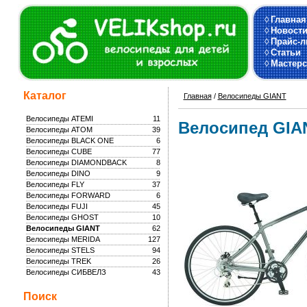
◊
Главная
◊
Новост
◊
Прайс-л
◊
Статьи
◊
Мастерс
Каталог
Главная
/
Велосипеды GIANT
Велосипеды ATEMI
11
Велосипед GIAN
Велосипеды ATOM
39
Велосипеды BLACK ONE
6
Велосипеды CUBE
77
Велосипеды DIAMONDBACK
8
Велосипеды DINO
9
Велосипеды FLY
37
Велосипеды FORWARD
6
Велосипеды FUJI
45
Велосипеды GHOST
10
Велосипеды GIANT
62
Велосипеды MERIDA
127
Велосипеды STELS
94
Велосипеды TREK
26
Велосипеды СИБВЕЛЗ
43
Поиск