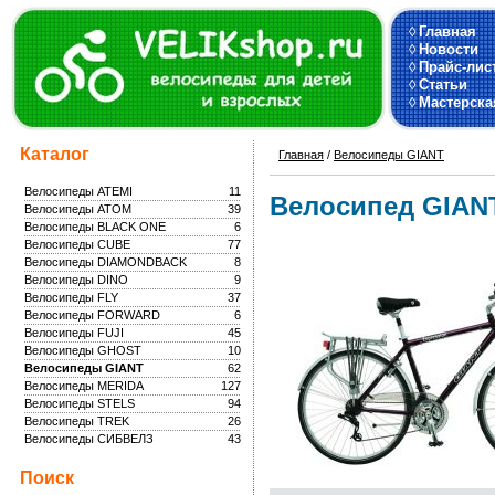
◊
Главная
◊
Новости
◊
Прайс-лис
◊
Статьи
◊
Мастерска
Каталог
Главная
/
Велосипеды GIANT
Велосипеды ATEMI
11
Велосипед GIANT
Велосипеды ATOM
39
Велосипеды BLACK ONE
6
Велосипеды CUBE
77
Велосипеды DIAMONDBACK
8
Велосипеды DINO
9
Велосипеды FLY
37
Велосипеды FORWARD
6
Велосипеды FUJI
45
Велосипеды GHOST
10
Велосипеды GIANT
62
Велосипеды MERIDA
127
Велосипеды STELS
94
Велосипеды TREK
26
Велосипеды СИБВЕЛЗ
43
Поиск