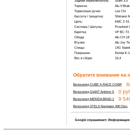
Задний переключатель:
Sram 3.0
Тормоза:
Alu V-Bra
Тормозные ручки:
Lee Chi
Кассета / трещетка:
Shimano M
Цепь:
KMC Z-51 
Система / Шатуны:
Prowheel 
Каретка:
VP BC-73 
Обода:
Alu CH-18
Втулки:
Alu Joy T
Спицы:
14G Stain
Покрышки:
Kenda K-1
Вес в сборе:
16,4
Обратите внимание на э
68
Велосипед CUBE X-RACE COMP
0 руб
Велосипед GIANT Anthem S
9 540
Велосипед MERIDA BRAD 2
Велосипед STELS Navigator 890 Disc
Google спрашивает: Информация