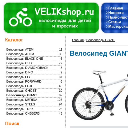
◊
Главная
◊
Новости
◊
Прайс-лис
◊
Статьи
◊
Мастерска
Каталог
Главная
/
Велосипеды GIANT
Велосипеды ATEMI
11
Велосипед GIAN
Велосипеды ATOM
39
Велосипеды BLACK ONE
6
Велосипеды CUBE
77
Велосипеды DIAMONDBACK
8
Велосипеды DINO
9
Велосипеды FLY
37
Велосипеды FORWARD
6
Велосипеды FUJI
45
Велосипеды GHOST
10
Велосипеды GIANT
62
Велосипеды MERIDA
127
Велосипеды STELS
94
Велосипеды TREK
26
Велосипеды СИБВЕЛЗ
43
Поиск