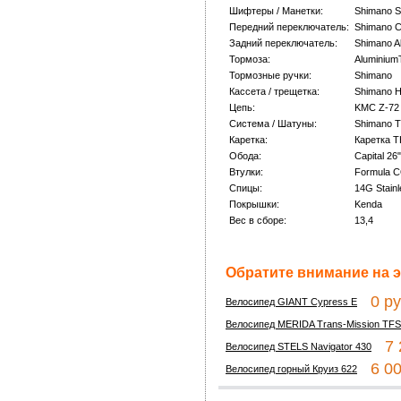
Шифтеры / Манетки:
Shimano S
Передний переключатель:
Shimano 
Задний переключатель:
Shimano Al
Тормоза:
Aluminium
Тормозные ручки:
Shimano
Кассета / трещетка:
Shimano H
Цепь:
KMC Z-72 
Система / Шатуны:
Shimano 
Каретка:
Каретка T
Обода:
Capital 26
Втулки:
Formula C
Спицы:
14G Stain
Покрышки:
Kenda
Вес в сборе:
13,4
Обратите внимание на э
0 ру
Велосипед GIANT Cypress E
Велосипед MERIDA Trans-Mission TFS
7 2
Велосипед STELS Navigator 430
6 00
Велосипед горный Круиз 622