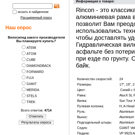
Информация о товаре:
Rincon - это класси
искать в найденном
алюминиевая рама в
Расширенный поиск
позволит Вам преод
Наш опрос
использовались техн
чтобы доставлять уд
Велосипед какого производителя
Вы планируете купить?
Гидравлическая вилк
ATEMI
асфальте без потери
АTOM
при езде по грунту. 
CUBE
байк.
DIAMONDBACK
FORWARD
FUJI
Количество скоростей:
24
GIANT
Размеры:
17", 19", 2
MERIDA
Цвет:
Синий с б
Рама:
AluxX SL
STELS
Вилка:
Sun Tour
TREK
Рулевая колонка:
H, A-Head
Всего ответов:
4714
Руль:
Aluminium
Ответить
Вынос:
Aluminium
Результаты опроса
Подседельный штырь:
Aluminium
Седло:
GIANT Vel
Педали:
VP 992S A