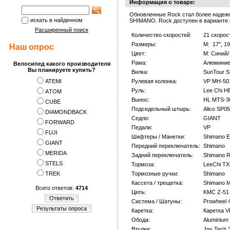
Информация о товаре:
Обновленные Rock стал более надеж
искать в найденном
SHIMANO. Rock доступен в варианте 
Расширенный поиск
Количество скоростей:
21 скорос
Размеры:
M: 17'', 19'
Наш опрос
Цвет:
M: Синий/
Рама:
Алюминие
Велосипед какого производителя
Вы планируете купить?
Вилка:
SunTour S
ATEMI
Рулевая колонка:
VP MH-50
Руль:
Lee Chi 
АTOM
Вынос:
HL MTS-3
CUBE
Подседельный штырь:
Alico SP05
DIAMONDBACK
Седло:
GIANT
FORWARD
Педали:
VP
FUJI
Шифтеры / Манетки:
Shimano E
GIANT
Передний переключатель:
Shimano
MERIDA
Задний переключатель:
Shimano 
STELS
Тормоза:
LeeChi TX
TREK
Тормозные ручки:
Shimano
Кассета / трещетка:
Shimano 
Всего ответов:
4714
Цепь:
KMC Z-51 
Ответить
Система / Шатуны:
Prowheel 
Результаты опроса
Каретка:
Каретка 
Обода:
Aluminium
Втулки:
Joy Tech 