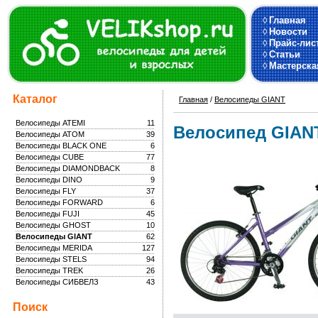
◊
Главная
◊
Новости
◊
Прайс-лис
◊
Статьи
◊
Мастерска
Каталог
Главная
/
Велосипеды GIANT
Велосипеды ATEMI
11
Велосипед GIAN
Велосипеды ATOM
39
Велосипеды BLACK ONE
6
Велосипеды CUBE
77
Велосипеды DIAMONDBACK
8
Велосипеды DINO
9
Велосипеды FLY
37
Велосипеды FORWARD
6
Велосипеды FUJI
45
Велосипеды GHOST
10
Велосипеды GIANT
62
Велосипеды MERIDA
127
Велосипеды STELS
94
Велосипеды TREK
26
Велосипеды СИБВЕЛЗ
43
Поиск