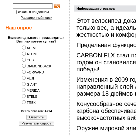
Информация о товаре:
искать в найденном
Расширенный поиск
Этот велосипед док
только вес, а идеа
Наш опрос
жесткостью и комфо
Велосипед какого производителя
Вы планируете купить?
Предельная функци
ATEMI
CARBON FLX стал по
АTOM
CUBE
годом он становилс
DIAMONDBACK
победы!
FORWARD
Изменения в 2009 го
FUJI
GIANT
направленный слой 
MERIDA
размера 18 дюймов (
STELS
Конусообразное сеч
TREK
карбона обеспечива
Всего ответов:
4714
высокочастотных ви
Ответить
Результаты опроса
Оружие мировой эли