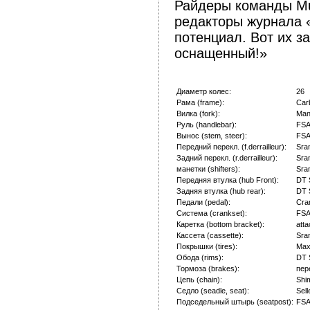
Райдеры команды Mul
редакторы журнала 
потенциал. Вот их з
оснащенный!»
Диаметр колес:
26
Рама (frame):
Carb
Вилка (fork):
Man
Руль (handlebar):
FSA
Вынос (stem, steer):
FSA
Передний перекл. (f.derrailleur):
Sra
Задний перекл. (r.derrailleur):
Sra
манетки (shifters):
Sra
Передняя втулка (hub Front):
DT 
Задняя втулка (hub rear):
DT 
Педали (pedal):
Cra
Система (crankset):
FSA
Каретка (bottom bracket):
att
Кассета (cassette):
Sra
Покрышки (tires):
Max
Обода (rims):
DT 
Тормоза (brakes):
пер
Цепь (chain):
Shi
Седло (seadle, seat):
Sell
Подседельный штырь (seatpost):
FSA