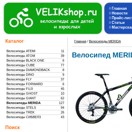
◊
Главная
◊
Новости
◊
Прайс-лис
◊
Статьи
◊
Мастерска
Каталог
Главная
/
Велосипеды MERIDA
Велосипеды ATEMI
11
Велосипед MERI
Велосипеды ATOM
39
Велосипеды BLACK ONE
6
Велосипеды CUBE
77
Велосипеды DIAMONDBACK
8
Велосипеды DINO
9
Велосипеды FLY
37
Велосипеды FORWARD
6
Велосипеды FUJI
45
Велосипеды GHOST
10
Велосипеды GIANT
62
Велосипеды MERIDA
127
Велосипеды STELS
94
Велосипеды TREK
26
Велосипеды СИБВЕЛЗ
43
Поиск