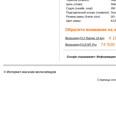
Тормоза (brakes):
пер
Цепь (chain):
Shi
Седло (seadle, seat):
XM 
Подседельный штырь (seatpost):
Sus
Размер рамы (frame size):
[41-
Цвет рамы:
K1
Обратите внимание на э
4 10
Велосипед FLY Ranger 24 boy
74 500 
Велосипед FUJI MT Pro
Google спрашивает: Информация
© Интернет-магазин велосипедов
Страница сге