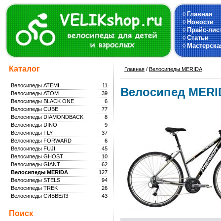
◊
Главная
◊
Новости
◊
Прайс-лис
◊
Статьи
◊
Мастерска
Каталог
Главная
/
Велосипеды MERIDA
Велосипеды ATEMI
11
Велосипед MERID
Велосипеды ATOM
39
Велосипеды BLACK ONE
6
Велосипеды CUBE
77
Велосипеды DIAMONDBACK
8
Велосипеды DINO
9
Велосипеды FLY
37
Велосипеды FORWARD
6
Велосипеды FUJI
45
Велосипеды GHOST
10
Велосипеды GIANT
62
Велосипеды MERIDA
127
Велосипеды STELS
94
Велосипеды TREK
26
Велосипеды СИБВЕЛЗ
43
Поиск