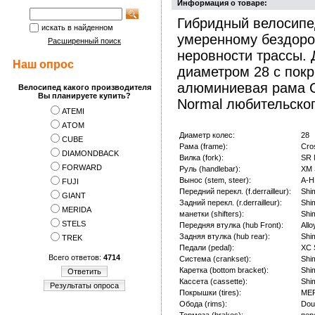
Информация о товаре:
Гибридный велосипед
искать в найденном
умеренному бездоро
Расширенный поиск
неровности трассы.
Наш опрос
диаметром 28 с покр
алюминиевая рама C
Велосипед какого производителя
Вы планируете купить?
Normal любительског
ATEMI
АTOM
Диаметр колес:
28
CUBE
Рама (frame):
Cro
DIAMONDBACK
Вилка (fork):
SR 
FORWARD
Руль (handlebar):
XM 
Вынос (stem, steer):
A-H
FUJI
Передний перекл. (f.derrailleur):
Shi
GIANT
Задний перекл. (r.derrailleur):
Shi
MERIDA
манетки (shifters):
Shi
STELS
Передняя втулка (hub Front):
All
Задняя втулка (hub rear):
Shi
TREK
Педали (pedal):
XC 
Всего ответов:
4714
Система (crankset):
Shi
Каретка (bottom bracket):
Shi
Ответить
Кассета (cassette):
Shi
Результаты опроса
Покрышки (tires):
MER
Обода (rims):
Dou