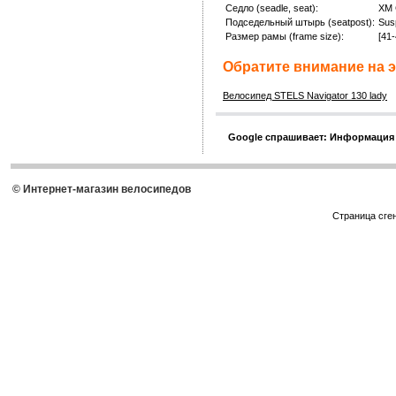
Седло (seadle, seat):
XM 
Подседельный штырь (seatpost):
Sus
Размер рамы (frame size):
[41-
Обратите внимание на э
5
Велосипед STELS Navigator 130 lady
Google спрашивает: Информация
© Интернет-магазин велосипедов
Страница сге