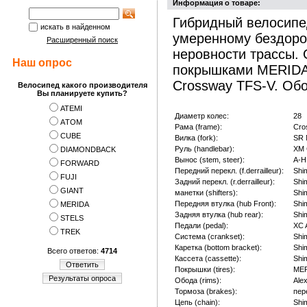
Информация о товаре:
Гибридный велосипед
искать в найденном
умеренному бездоро
Расширенный поиск
неровности трассы. 
Наш опрос
покрышками MERIDA 
Crossway TFS-V. Обо
Велосипед какого производителя
Вы планируете купить?
ATEMI
Диаметр колес:
28
АTOM
Рама (frame):
Cro
CUBE
Вилка (fork):
SR 
Руль (handlebar):
XM 
DIAMONDBACK
Вынос (stem, steer):
A-H
FORWARD
Передний перекл. (f.derrailleur):
Shi
FUJI
Задний перекл. (r.derrailleur):
Shi
GIANT
манетки (shifters):
Shi
Передняя втулка (hub Front):
Shi
MERIDA
Задняя втулка (hub rear):
Shi
STELS
Педали (pedal):
XC A
TREK
Система (crankset):
Shi
Каретка (bottom bracket):
Shi
Всего ответов:
4714
Кассета (cassette):
Shi
Ответить
Покрышки (tires):
MER
Результаты опроса
Обода (rims):
Ale
Тормоза (brakes):
пер
Цепь (chain):
Shi