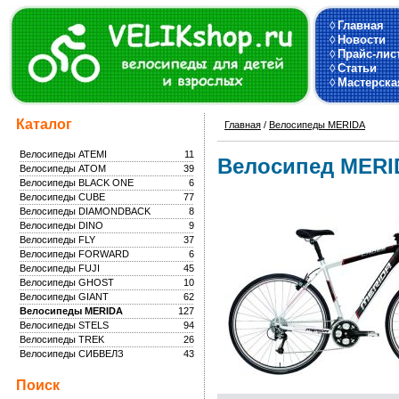
◊
Главная
◊
Новости
◊
Прайс-лис
◊
Статьи
◊
Мастерска
Каталог
Главная
/
Велосипеды MERIDA
Велосипеды ATEMI
11
Велосипед MERID
Велосипеды ATOM
39
Велосипеды BLACK ONE
6
Велосипеды CUBE
77
Велосипеды DIAMONDBACK
8
Велосипеды DINO
9
Велосипеды FLY
37
Велосипеды FORWARD
6
Велосипеды FUJI
45
Велосипеды GHOST
10
Велосипеды GIANT
62
Велосипеды MERIDA
127
Велосипеды STELS
94
Велосипеды TREK
26
Велосипеды СИБВЕЛЗ
43
Поиск