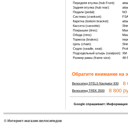
Передняя втулка (hub Front):
att
Задняя втулка (hub rear):
att
Педали (pedal):
NO
Система (crankset):
FSA
Каретка (bottom bracket):
att
Кассета (cassette):
Shi
Покрышки (tires):
Max
Обода (rims):
Mav
Тормоза (brakes):
пер
Цепь (chain):
Shi
Седло (seadle, seat):
Pro
Подседельный штырь (seatpost):
XM 
Размер рамы (frame size):
48-
Обратите внимание на э
8 6
Велосипед STELS Navigator 830
8 800 ру
Велосипед TREK 3500
Google спрашивает: Информация
© Интернет-магазин велосипедов