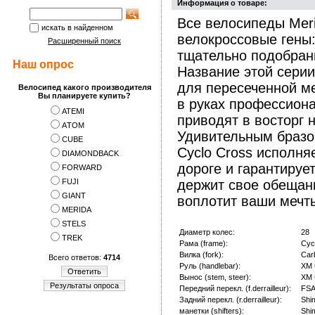
Информация о товаре:
Все велосипеды Mer
искать в найденном
велокроссовые гены:
Расширенный поиск
тщательно подобран
Наш опрос
Название этой серии
для пересеченной м
Велосипед какого производителя
Вы планируете купить?
в руках профессиона
ATEMI
приводят в восторг 
АTOM
Удивительным бразом
CUBE
Cyclo Cross исполня
DIAMONDBACK
дороге и гарантируе
FORWARD
FUJI
держит свое обещан
GIANT
воплотит ваши мечты
MERIDA
STELS
Диаметр колес:
28
TREK
Рама (frame):
Cyc
Вилка (fork):
Car
Всего ответов:
4714
Руль (handlebar):
XM 
Ответить
Вынос (stem, steer):
XM 
Результаты опроса
Передний перекл. (f.derrailleur):
FSA
Задний перекл. (r.derrailleur):
Shi
манетки (shifters):
Shi