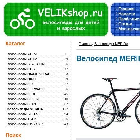
◊
Главная
◊
Новости
◊
Прайс-лис
◊
Статьи
◊
Мастерска
Каталог
Главная
/
Велосипеды MERIDA
Велосипеды ATEMI
11
Велосипед MERID
Велосипеды ATOM
39
Велосипеды BLACK ONE
6
Велосипеды CUBE
77
Велосипеды DIAMONDBACK
8
Велосипеды DINO
9
Велосипеды FLY
37
Велосипеды FORWARD
6
Велосипеды FUJI
45
Велосипеды GHOST
10
Велосипеды GIANT
62
Велосипеды MERIDA
127
Велосипеды STELS
94
Велосипеды TREK
26
Велосипеды СИБВЕЛЗ
43
Поиск