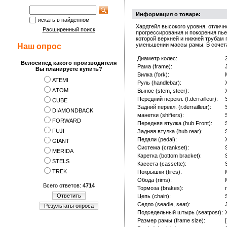
Информация о товаре:
искать в найденном
Хардтейл высокого уровня, отлич
Расширенный поиск
прогрессирования и покорения пье
которой верхней и нижней трубам
уменьшении массы рамы. В сочетан
Наш опрос
Диаметр колес:
Велосипед какого производителя
Рама (frame):
Вы планируете купить?
Вилка (fork):
ATEMI
Руль (handlebar):
АTOM
Вынос (stem, steer):
Передний перекл. (f.derrailleur):
CUBE
Задний перекл. (r.derrailleur):
DIAMONDBACK
манетки (shifters):
FORWARD
Передняя втулка (hub Front):
FUJI
Задняя втулка (hub rear):
Педали (pedal):
GIANT
Система (crankset):
MERIDA
Каретка (bottom bracket):
STELS
Кассета (cassette):
TREK
Покрышки (tires):
Обода (rims):
Всего ответов:
4714
Тормоза (brakes):
Ответить
Цепь (chain):
Седло (seadle, seat):
Результаты опроса
Подседельный штырь (seatpost):
Размер рамы (frame size):