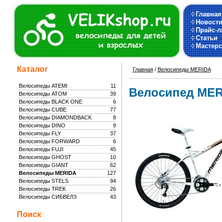
◊
Главная
◊
Новост
◊
Прайс-л
◊
Статьи
◊
Мастерс
Каталог
Главная
/
Велосипеды MERIDA
Велосипеды ATEMI
11
Велосипед MERI
Велосипеды ATOM
39
Велосипеды BLACK ONE
6
Велосипеды CUBE
77
Велосипеды DIAMONDBACK
8
Велосипеды DINO
9
Велосипеды FLY
37
Велосипеды FORWARD
6
Велосипеды FUJI
45
Велосипеды GHOST
10
Велосипеды GIANT
62
Велосипеды MERIDA
127
Велосипеды STELS
94
Велосипеды TREK
26
Велосипеды СИБВЕЛЗ
43
Поиск