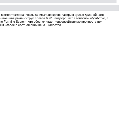
 можно также начинать заниматься кросс-кантри с целью дальнейшего
ниженная рама из труб сплава 6061, подвергшихся тепловой обработке, в
o Forming System, что обеспечивает непревзойденную прочность при
м классе в соотношении цена - качество.