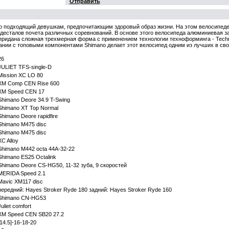
Отправить
но подходящий девушкам, предпочитающим здоровый образ жизни. На этом велосипеде
десталов почета различных соревнований. В основе этого велосипеда алюминиевая за
 придана сложная трехмерная форма с применением технологии техноформинга - Techn
ии с топовыми компонентами Shimano делает этот велосипед одним из лучших в свое
26
JULIET TFS-single-D
Mission XC LO 80
XM Comp CEN Rise 600
XM Speed CEN 17
Shimano Deore 34.9 T-Swing
Shimano XT Top Normal
Shimano Deore rapidfire
Shimano M475 disc
Shimano M475 disc
XC Alloy
Shimano M442 octa 44A-32-22
Shimano ES25 Octalink
Shimano Deore CS-HG50, 11-32 зуба, 9 скоростей
MERIDA Speed 2.1
Mavic XM117 disc
передний: Hayes Stroker Ryde 180 задний: Hayes Stroker Ryde 160
Shimano CN-HG53
Juliet comfort
XM Speed CEN SB20 27.2
[14.5]-16-18-20