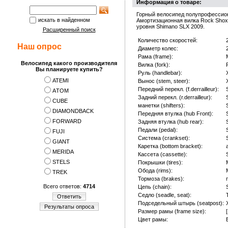
Информация о товаре:
Горный велосипед полупрофессион
искать в найденном
Амортизационная вилка Rock Shox
уровня Shimano SLX 2009.
Расширенный поиск
Количество скоростей:
Наш опрос
Диаметр колес:
Рама (frame):
Велосипед какого производителя
Вилка (fork):
Вы планируете купить?
Руль (handlebar):
ATEMI
Вынос (stem, steer):
Передний перекл. (f.derrailleur):
АTOM
Задний перекл. (r.derrailleur):
CUBE
манетки (shifters):
DIAMONDBACK
Передняя втулка (hub Front):
FORWARD
Задняя втулка (hub rear):
Педали (pedal):
FUJI
Система (crankset):
GIANT
Каретка (bottom bracket):
MERIDA
Кассета (cassette):
STELS
Покрышки (tires):
Обода (rims):
TREK
Тормоза (brakes):
Всего ответов:
4714
Цепь (chain):
Седло (seadle, seat):
Ответить
Подседельный штырь (seatpost):
Результаты опроса
Размер рамы (frame size):
Цвет рамы: