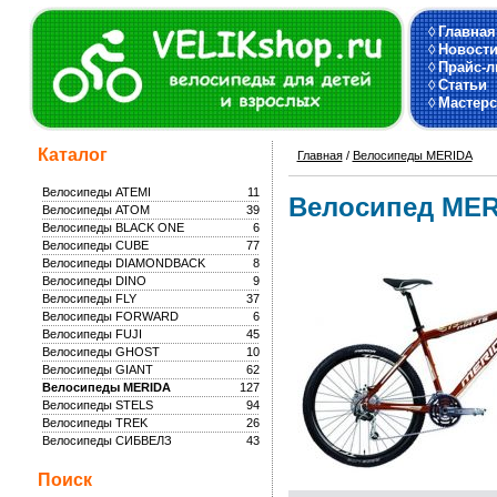
◊
Главная
◊
Новост
◊
Прайс-л
◊
Статьи
◊
Мастерс
Каталог
Главная
/
Велосипеды MERIDA
Велосипеды ATEMI
11
Велосипед MER
Велосипеды ATOM
39
Велосипеды BLACK ONE
6
Велосипеды CUBE
77
Велосипеды DIAMONDBACK
8
Велосипеды DINO
9
Велосипеды FLY
37
Велосипеды FORWARD
6
Велосипеды FUJI
45
Велосипеды GHOST
10
Велосипеды GIANT
62
Велосипеды MERIDA
127
Велосипеды STELS
94
Велосипеды TREK
26
Велосипеды СИБВЕЛЗ
43
Поиск