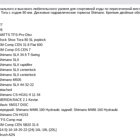
ального и высокого любительского уровня для спортивной езды по пересеченной мес
 Tora с ходом 80 мм. Дисковые гидравлические тормоза Shimano. Крепкие двойные об
27
26
MATTS TFS-Pro-Disc
Rock Shox Tora 80 SL poplock
XM Comp CEN 31.8 Flat 600
XM Comp OS CEN 7
Shimano SLX 34.9 T-Swing
Shimano SLX
Shimano SLX rapidfire
Shimano SLX centerlock
Shimano SLX centerlock
Shimano M505
Shimano SLX 44-32-22
attached
Shimano CS-HG61-9 11-34
MERIDA RACE 2.1 Kevlar
Mavic XM317 DISC
передний: Shimano M486 180 Hydraulic задний: Shimano M486 160 Hydraulic
Shimano CN-HG53
TFS Comp mat
XM Comp CEN SB20 31.6
[14.5]-16-18-20-22-[24]-16L-18L-[20L]
Brush A2N