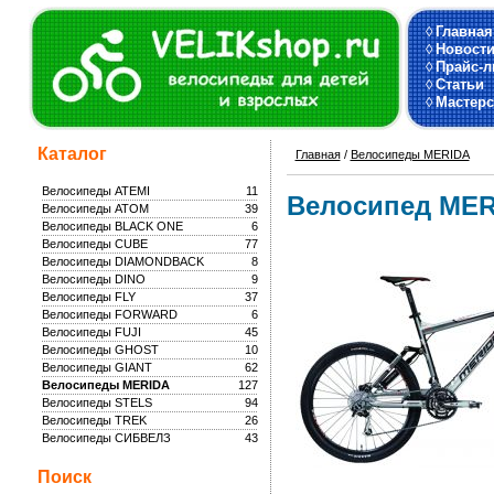
◊
Главная
◊
Новост
◊
Прайс-л
◊
Статьи
◊
Мастерс
Каталог
Главная
/
Велосипеды MERIDA
Велосипеды ATEMI
11
Велосипед MERI
Велосипеды ATOM
39
Велосипеды BLACK ONE
6
Велосипеды CUBE
77
Велосипеды DIAMONDBACK
8
Велосипеды DINO
9
Велосипеды FLY
37
Велосипеды FORWARD
6
Велосипеды FUJI
45
Велосипеды GHOST
10
Велосипеды GIANT
62
Велосипеды MERIDA
127
Велосипеды STELS
94
Велосипеды TREK
26
Велосипеды СИБВЕЛЗ
43
Поиск