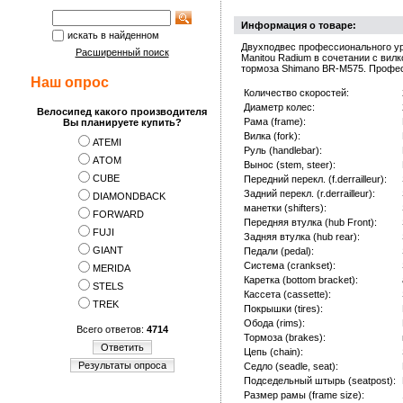
Информация о товаре:
искать в найденном
Двухподвес профессионального ур
Расширенный поиск
Manitou Radium в сочетании с вил
тормоза Shimano BR-M575. Профес
Наш опрос
Количество скоростей:
Диаметр колес:
Велосипед какого производителя
Рама (frame):
Вы планируете купить?
Вилка (fork):
ATEMI
Руль (handlebar):
АTOM
Вынос (stem, steer):
CUBE
Передний перекл. (f.derrailleur):
Задний перекл. (r.derrailleur):
DIAMONDBACK
манетки (shifters):
FORWARD
Передняя втулка (hub Front):
FUJI
Задняя втулка (hub rear):
GIANT
Педали (pedal):
Система (crankset):
MERIDA
Каретка (bottom bracket):
STELS
Кассета (cassette):
TREK
Покрышки (tires):
Обода (rims):
Всего ответов:
4714
Тормоза (brakes):
Ответить
Цепь (chain):
Результаты опроса
Седло (seadle, seat):
Подседельный штырь (seatpost):
Размер рамы (frame size):