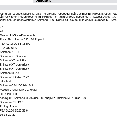
Отправить
овня для агрессивного катания по сильно пересеченной местности. Алюминиевая ги
кой Rock Shox Recon обеспечит комфорт, сгладив любые неровности трассы. Амортиза
сиональное оборудование Shimano SLX / Deore XT. Усиленные двойные обода DT Swis
27
26
Mission HFS lite-Disc-single
Rock Shox Recon 335 120 Poplock
FSA XC 180OS Flat 600
FSA OS-XT 6
Shimano XT 34.9
Shimano XT Shadow
Shimano XT rapidfire
Shimano XT centerlock
Shimano XT centerlock
Shimano M520
Shimano SLX 44-32-22
attached
Shimano CS-HG61-9 11-34
Maxxis Crossmark 2.1 kevlar
DT X455 disc
передний: Shimano M575 disc 180 задний: Shimano M575 disc 160
Shimano CN-HG73
Prologo Nago
FSA SL250 SB25 31.6
16-18-20-22