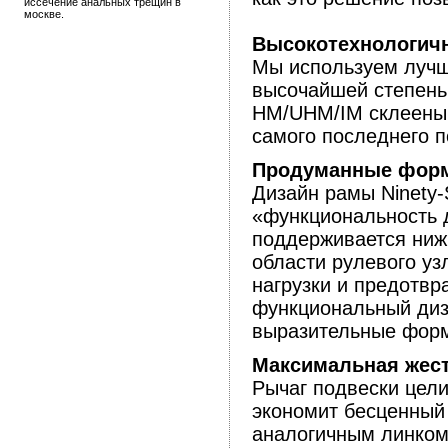
иссечение анальных трещин в
москве.
Высокотехнологич
Мы используем лучш
высочайшей степень
HM/UHM/IM склеены 
самого последнего п
Продуманные фор
Дизайн рамы Ninety-
«функциональность 
поддерживается ниж
области рулевого уз
нагрузки и предотвр
функциональный диза
выразительные фор
Максимальная жест
Рычаг подвески цели
экономит бесценный 
аналогичным линком