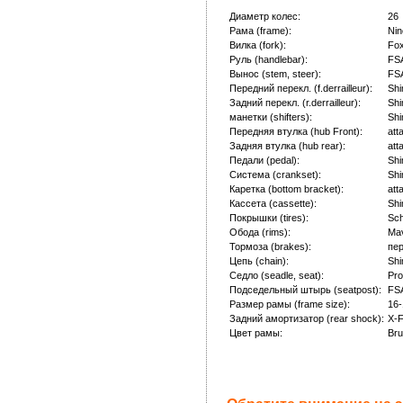
Диаметр колес:
26
Рама (frame):
Nin
Вилка (fork):
Fox
Руль (handlebar):
FSA
Вынос (stem, steer):
FS
Передний перекл. (f.derrailleur):
Shi
Задний перекл. (r.derrailleur):
Sh
манетки (shifters):
Shi
Передняя втулка (hub Front):
att
Задняя втулка (hub rear):
att
Педали (pedal):
Sh
Система (crankset):
Shi
Каретка (bottom bracket):
att
Кассета (cassette):
Sh
Покрышки (tires):
Sch
Обода (rims):
Mav
Тормоза (brakes):
пер
Цепь (chain):
Sh
Седло (seadle, seat):
Pro
Подседельный штырь (seatpost):
FSA
Размер рамы (frame size):
16-
Задний амортизатор (rear shock):
X-F
Цвет рамы:
Br