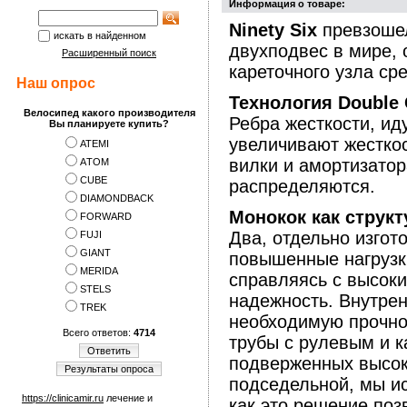
Информация о товаре:
Ninety Six
превзошел
искать в найденном
двухподвес в мире, 
Расширенный поиск
кареточного узла ср
Наш опрос
Технология Double
Велосипед какого производителя
Ребра жесткости, ид
Вы планируете купить?
увеличивают жесткос
ATEMI
вилки и амортизато
АTOM
CUBE
распределяются.
DIAMONDBACK
Монокок как струк
FORWARD
Два, отдельно изго
FUJI
GIANT
повышенные нагрузки
MERIDA
справляясь с высок
STELS
надежность. Внутрен
TREK
необходимую прочно
Всего ответов:
4714
трубы с рулевым и к
Ответить
подверженных высоки
Результаты опроса
подседельной, мы ис
https://clinicamir.ru
лечение и
как это решение поз