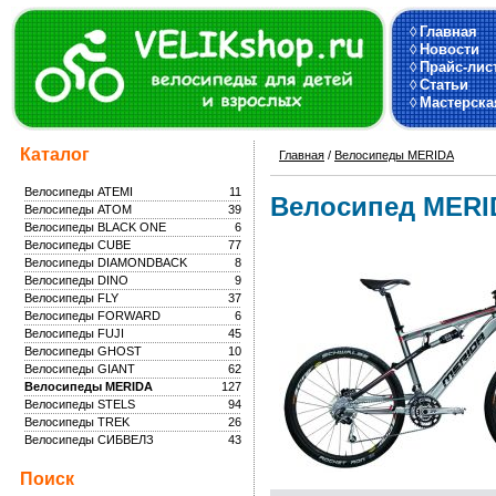
◊
Главная
◊
Новости
◊
Прайс-лис
◊
Статьи
◊
Мастерска
Каталог
Главная
/
Велосипеды MERIDA
Велосипеды ATEMI
11
Велосипед MERID
Велосипеды ATOM
39
Велосипеды BLACK ONE
6
Велосипеды CUBE
77
Велосипеды DIAMONDBACK
8
Велосипеды DINO
9
Велосипеды FLY
37
Велосипеды FORWARD
6
Велосипеды FUJI
45
Велосипеды GHOST
10
Велосипеды GIANT
62
Велосипеды MERIDA
127
Велосипеды STELS
94
Велосипеды TREK
26
Велосипеды СИБВЕЛЗ
43
Поиск