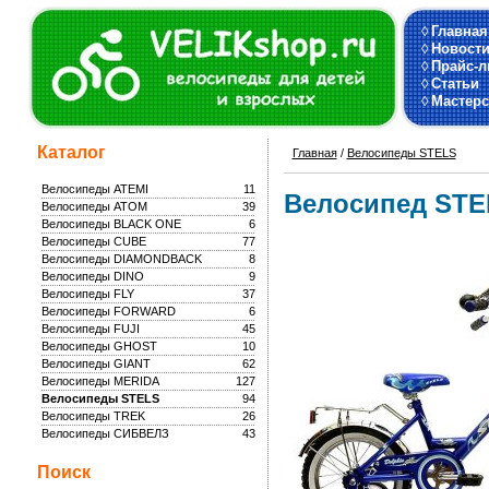
◊
Главная
◊
Новост
◊
Прайс-л
◊
Статьи
◊
Мастерс
Каталог
Главная
/
Велосипеды STELS
Велосипеды ATEMI
11
Велосипед STEL
Велосипеды ATOM
39
Велосипеды BLACK ONE
6
Велосипеды CUBE
77
Велосипеды DIAMONDBACK
8
Велосипеды DINO
9
Велосипеды FLY
37
Велосипеды FORWARD
6
Велосипеды FUJI
45
Велосипеды GHOST
10
Велосипеды GIANT
62
Велосипеды MERIDA
127
Велосипеды STELS
94
Велосипеды TREK
26
Велосипеды СИБВЕЛЗ
43
Поиск