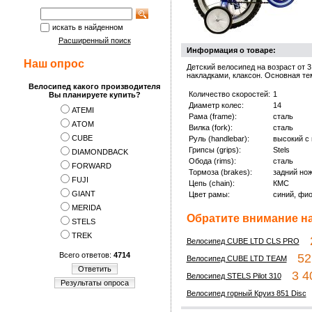
искать в найденном
Расширенный поиск
Информация о товаре:
Наш опрос
Детский велосипед на возраст от 
накладками, клаксон. Основная т
Велосипед какого производителя
Количество скоростей:
1
Вы планируете купить?
Диаметр колес:
14
ATEMI
Рама (frame):
сталь
АTOM
Вилка (fork):
сталь
CUBE
Руль (handlebar):
высокий с
Грипсы (grips):
Stels
DIAMONDBACK
Обода (rims):
сталь
FORWARD
Тормоза (brakes):
задний но
FUJI
Цепь (chain):
КМС
GIANT
Цвет рамы:
синий, фи
MERIDA
Обратите внимание на
STELS
TREK
2
Велосипед CUBE LTD CLS PRO
Всего ответов:
4714
52 
Велосипед CUBE LTD TEAM
Ответить
3 40
Велосипед STELS Pilot 310
Результаты опроса
Велосипед горный Круиз 851 Disc