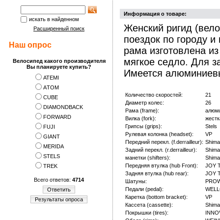
Информация о товаре:
искать в найденном
Женский ригид (вело
Расширенный поиск
поездок по городу и
Наш опрос
рама изготовлена и
мягкое седло. Для 
Велосипед какого производителя
Вы планируете купить?
Имеется алюминиевы
ATEMI
АTOM
Количество скоростей:
21
CUBE
Диаметр колес:
26
DIAMONDBACK
Рама (frame):
алюм
FORWARD
Вилка (fork):
жестк
Грипсы (grips):
Stels
FUJI
Рулевая колонка (headset):
VP
GIANT
Передний перекл. (f.derrailleur):
Shima
MERIDA
Задний перекл. (r.derrailleur):
Shima
STELS
манетки (shifters):
Shima
Передняя втулка (hub Front):
JOY 
TREK
Задняя втулка (hub rear):
JOY 
Всего ответов:
4714
Шатуны:
PROWH
Педали (pedal):
WELL
Ответить
Каретка (bottom bracket):
VP
Результаты опроса
Кассета (cassette):
Shima
Покрышки (tires):
INNOV