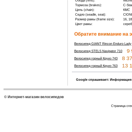
Обода (rims):
WEIN
Тормоза (brakes):
С-Sta
Цепь (chain):
КМС
Седло (seadle, seat):
CION
Размер рамы (frame size):
16, 18
Цвет рамы:
сереб
Обратите внимание на э
Велосипед GIANT Rincon Enduro Lady
9 9
Велосипед STELS Navigator 710
8 37
Велосипед горный Круиз 743
13 1
Велосипед горный Круиз 763
Google спрашивает: Информация
© Интернет-магазин велосипедов
Страница сге