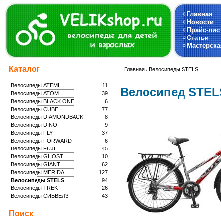
◊
Главная
◊
Новости
◊
Прайс-лис
◊
Статьи
◊
Мастерска
Каталог
Главная
/
Велосипеды STELS
Велосипеды ATEMI
11
Велосипед STELS
Велосипеды ATOM
39
Велосипеды BLACK ONE
6
Велосипеды CUBE
77
Велосипеды DIAMONDBACK
8
Велосипеды DINO
9
Велосипеды FLY
37
Велосипеды FORWARD
6
Велосипеды FUJI
45
Велосипеды GHOST
10
Велосипеды GIANT
62
Велосипеды MERIDA
127
Велосипеды STELS
94
Велосипеды TREK
26
Велосипеды СИБВЕЛЗ
43
Поиск