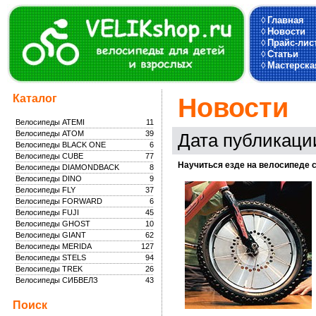
◊
Главная
◊
Новости
◊
Прайс-лис
◊
Статьи
◊
Мастерска
Каталог
Новости
Велосипеды ATEMI
11
Велосипеды ATOM
39
Дата публикации
Велосипеды BLACK ONE
6
Велосипеды CUBE
77
Научиться езде на велосипеде с
Велосипеды DIAMONDBACK
8
Велосипеды DINO
9
Велосипеды FLY
37
Велосипеды FORWARD
6
Велосипеды FUJI
45
Велосипеды GHOST
10
Велосипеды GIANT
62
Велосипеды MERIDA
127
Велосипеды STELS
94
Велосипеды TREK
26
Велосипеды СИБВЕЛЗ
43
Поиск