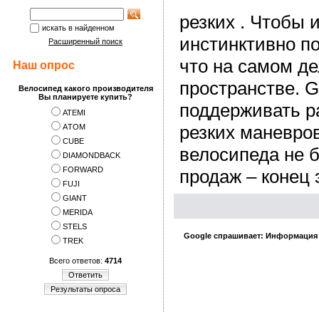
резких . Чтобы 
искать в найденном
инстинктивно по
Расширенный поиск
что на самом д
Наш опрос
пространстве. G
Велосипед какого производителя
Вы планируете купить?
поддерживать р
ATEMI
резких маневров
АTOM
CUBE
велосипеда не б
DIAMONDBACK
FORWARD
продаж – конец 
FUJI
GIANT
MERIDA
STELS
Google спрашивает: Информация
TREK
Всего ответов:
4714
Ответить
Результаты опроса