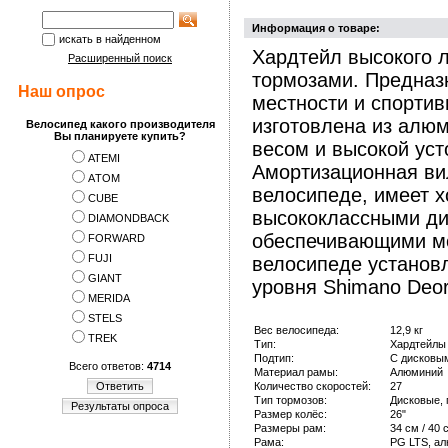
Информация о товаре:
искать в найденном
Хардтейл высокого 
Расширенный поиск
тормозами. Предназн
Наш опрос
местности и спортив
изготовлена из алю
Велосипед какого производителя
Вы планируете купить?
весом и высокой ус
ATEMI
Амортизационная вил
АTOM
велосипеде, имеет 
CUBE
высококлассными ди
DIAMONDBACK
обеспечивающими мо
FORWARD
FUJI
велосипеде установ
GIANT
уровня Shimano Deor
MERIDA
STELS
Вес велосипеда:
12,9 кг
TREK
Тип:
Хардтейлы
Подтип:
С дисковы
Всего ответов:
4714
Материал рамы:
Алюминий
Ответить
Количество скоростей:
27
Тип тормозов:
Дисковые, 
Результаты опроса
Размер колёс:
26"
Размеры рам:
34 см / 40 
Рама:
PG LTS, а