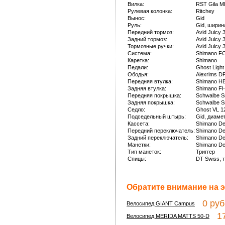
Вилка:
RST Gila M
Рулевая колонка:
Ritchey
Вынос:
Gid
Руль:
Gid, ширин
Передний тормоз:
Avid Juicy
Задний тормоз:
Avid Juicy
Тормозные ручки:
Avid Juicy 
Система:
Shimano F
Каретка:
Shimano
Педали:
Ghost Light
Ободья:
Alexrims D
Передняя втулка:
Shimano H
Задняя втулка:
Shimano F
Передняя покрышка:
Schwalbe S
Задняя покрышка:
Schwalbe S
Седло:
Ghost VL 1
Подседельный штырь:
Gid, диаме
Кассета:
Shimano De
Передний переключатель:
Shimano De
Задний переключатель:
Shimano De
Манетки:
Shimano De
Тип манеток:
Триггер
Спицы:
DT Swiss, 
Обратите внимание на э
0 руб
Велосипед GIANT Campus
17 
Велосипед MERIDA MATTS 50-D