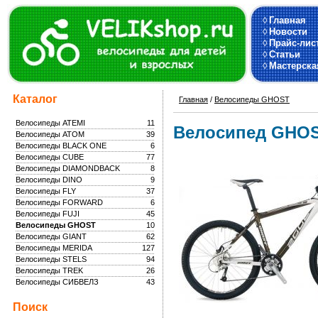
◊
Главная
◊
Новости
◊
Прайс-лис
◊
Статьи
◊
Мастерска
Каталог
Главная
/
Велосипеды GHOST
Велосипеды ATEMI
11
Велосипед GHOS
Велосипеды ATOM
39
Велосипеды BLACK ONE
6
Велосипеды CUBE
77
Велосипеды DIAMONDBACK
8
Велосипеды DINO
9
Велосипеды FLY
37
Велосипеды FORWARD
6
Велосипеды FUJI
45
Велосипеды GHOST
10
Велосипеды GIANT
62
Велосипеды MERIDA
127
Велосипеды STELS
94
Велосипеды TREK
26
Велосипеды СИБВЕЛЗ
43
Поиск