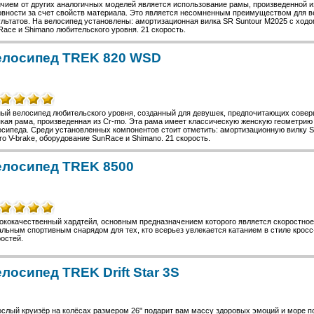
чием от других аналогичных моделей является использование рамы, произведенной и
овности за счет свойств материала. Это является несомненным преимуществом для в
льтатов. На велосипед установлены: амортизационная вилка SR Suntour M2025 с ходом
ace и Shimano любительского уровня. 21 скорость.
елосипед TREK 820 WSD
ый велосипед любительского уровня, созданный для девушек, предпочитающих соверш
пкая рама, произведенная из Cr-mo. Эта рама имеет классическую женскую геометрию
сипеда. Среди установленных компонентов стоит отметить: амортизационную вилку SR
ro V-brake, оборудование SunRace и Shimano. 21 скорость.
лосипед TREK 8500
ококачественный хардтейл, основным предназначением которого является скоростное
льным спортивным снарядом для тех, кто всерьез увлекается катанием в стиле кросс
остей.
лосипед TREK Drift Star 3S
ослый круизёр на колёсах размером 26" подарит вам массу здоровых эмоций и море п