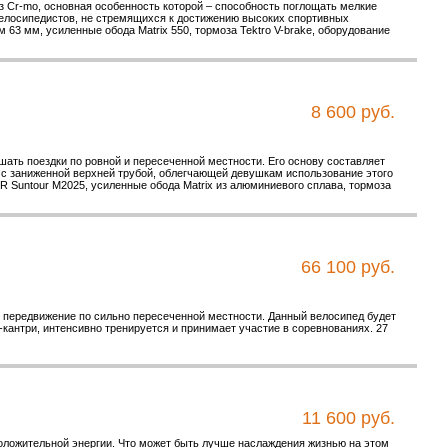
з Cr-mo, основная особенность которой – способность поглощать мелкие
елосипедистов, не стремящихся к достижению высоких спортивных
 63 мм, усиленные обода Matrix 550, тормоза Tektro V-brake, оборудование
8 600 руб.
ать поездки по ровной и пересеченной местности. Его основу составляет
 с заниженной верхней трубой, облегчающей девушкам использование этого
 Suntour M2025, усиленные обода Matrix из алюминиевого сплава, тормоза
66 100 руб.
 передвижение по сильно пересеченной местности. Данный велосипед будет
-кантри, интенсивно тренируется и принимает участие в соревнованиях. 27
11 600 руб.
оложительной энергии. Что может быть лучше наслаждения жизнью на этом